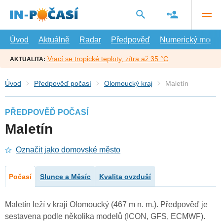
Přejít
na
hlavní
obsah
Úvod
Aktuálně
Radar
Předpověď
Numerický model
Vrací se tropické teploty, zítra až 35 °C
AKTUALITA:
Úvod
Předpověď počasí
Olomoucký kraj
Maletín
PŘEDPOVĚĎ POČASÍ
Maletín
Označit jako domovské město
Počasí
Slunce a Měsíc
Kvalita ovzduší
Maletín leží v kraji Olomoucký (467 m n. m.). Předpověď je
sestavena podle několika modelů (ICON, GFS, ECMWF).