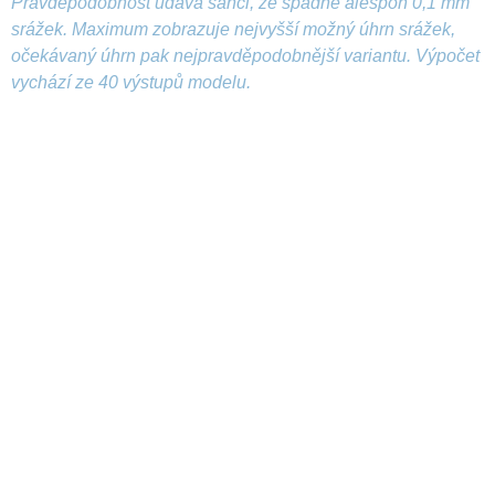
Pravděpodobnost udává šanci, že spadne alespoň 0,1 mm
srážek. Maximum zobrazuje nejvyšší možný úhrn srážek,
očekávaný úhrn pak nejpravděpodobnější variantu. Výpočet
vychází ze 40 výstupů modelu.