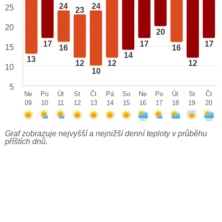
24
24
25
23
20
20
17
17
17
15
16
16
14
13
12
12
12
10
10
5
Ne
Po
Út
St
Čt
Pá
So
Ne
Po
Út
St
Čt
09
10
11
12
13
14
15
16
17
18
19
20
Graf zobrazuje nejvyšší a nejnižší denní teploty v průběhu
příštích dnů.