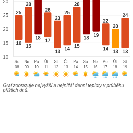
30
28
28
26
25
25
25
24
23
22
20
20
19
18
18
17
15
16
15
15
14
14
13
13
13
10
So
Ne
Po
Út
St
Čt
Pá
So
Ne
Po
Út
St
08
09
10
11
12
13
14
15
16
17
18
19
Graf zobrazuje nejvyšší a nejnižší denní teploty v průběhu
příštích dnů.