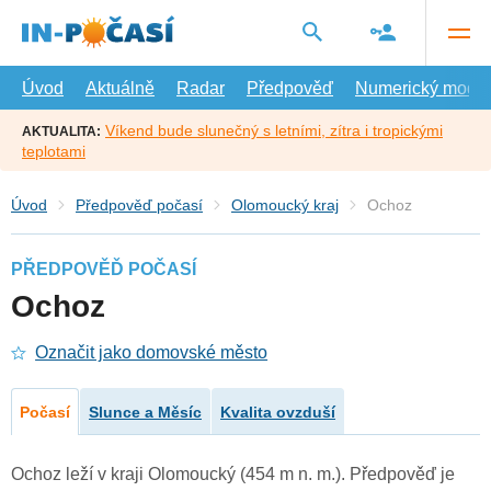
Přejít
na
hlavní
obsah
Úvod
Aktuálně
Radar
Předpověď
Numerický model
Víkend bude slunečný s letními, zítra i tropickými
AKTUALITA:
teplotami
Úvod
Předpověď počasí
Olomoucký kraj
Ochoz
PŘEDPOVĚĎ POČASÍ
Ochoz
Označit jako domovské město
Počasí
Slunce a Měsíc
Kvalita ovzduší
Ochoz leží v kraji Olomoucký (454 m n. m.). Předpověď je