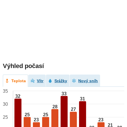
Výhled počasí
Teplota
Vítr
Srážky
Nový sníh
35
33
32
31
30
28
27
25
25
25
23
23
21