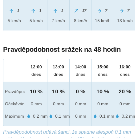
J
J
J
JZ
Z
Z
5 km/h
5 km/h
7 km/h
8 km/h
15 km/h
13 km/h
Pravděpodobnost srážek na 48 hodin
12:00
13:00
14:00
15:00
16:00
dnes
dnes
dnes
dnes
dnes
10 %
10 %
0 %
10 %
20 %
Pravděpod.
Očekáváno
0 mm
0 mm
0 mm
0 mm
0 mm
Maximum
0.2 mm
0.1 mm
0 mm
0.1 mm
0.2 mm
Pravděpodobnost udává šanci, že spadne alespoň 0,1 mm