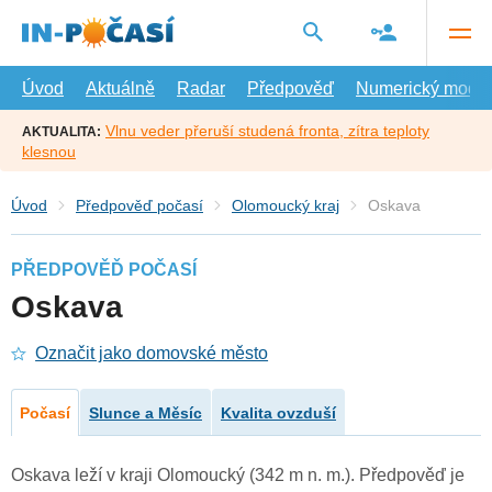
Přejít
na
hlavní
obsah
Úvod
Aktuálně
Radar
Předpověď
Numerický model
Vlnu veder přeruší studená fronta, zítra teploty
AKTUALITA:
klesnou
Úvod
Předpověď počasí
Olomoucký kraj
Oskava
PŘEDPOVĚĎ POČASÍ
Oskava
Označit jako domovské město
Počasí
Slunce a Měsíc
Kvalita ovzduší
Oskava leží v kraji Olomoucký (342 m n. m.). Předpověď je