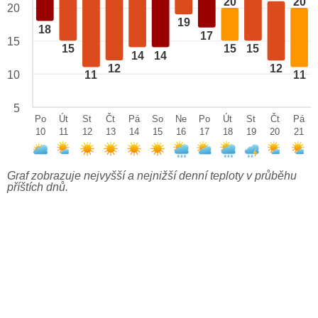
20
20
20
19
18
17
15
15
15
15
14
14
12
12
10
11
11
5
Po
Út
St
Čt
Pá
So
Ne
Po
Út
St
Čt
Pá
10
11
12
13
14
15
16
17
18
19
20
21
Graf zobrazuje nejvyšší a nejnižší denní teploty v průběhu
příštích dnů.