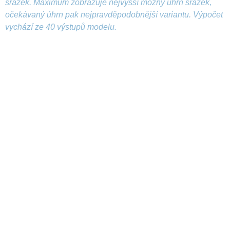
srážek. Maximum zobrazuje nejvyšší možný úhrn srážek,
očekávaný úhrn pak nejpravděpodobnější variantu. Výpočet
vychází ze 40 výstupů modelu.