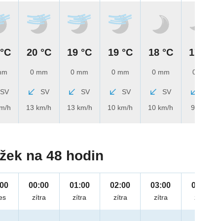
 °C
20 °C
19 °C
19 °C
18 °C
17 °C
mm
0 mm
0 mm
0 mm
0 mm
0 mm
SV
SV
SV
SV
SV
SV
km/h
13 km/h
13 km/h
10 km/h
10 km/h
9 km/h
žek na 48 hodin
:00
00:00
01:00
02:00
03:00
04:00
es
zítra
zítra
zítra
zítra
zítra