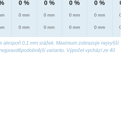
 %
0 %
0 %
0 %
0 %
0 %
mm
0 mm
0 mm
0 mm
0 mm
0 mm
mm
0 mm
0 mm
0 mm
0 mm
0 mm
e alespoň 0,1 mm srážek. Maximum zobrazuje nejvyšší
nejpravděpodobnější variantu. Výpočet vychází ze 40