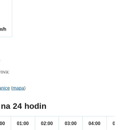
m/h
1
rova:
anice
(
mapa
)
na 24 hodin
:00
01:00
02:00
03:00
04:00
05:00