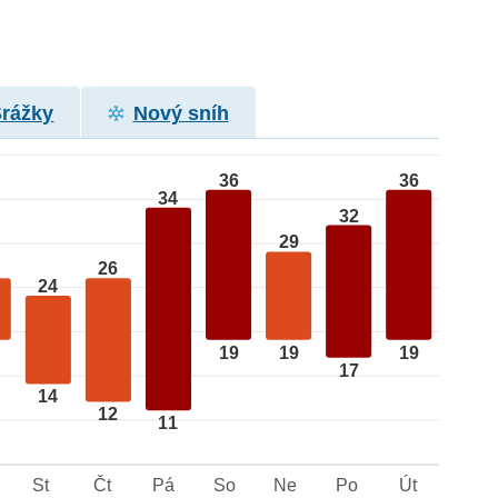
Srážky
Nový sníh
36
36
34
32
29
26
24
19
19
19
17
14
12
11
St
Čt
Pá
So
Ne
Po
Út