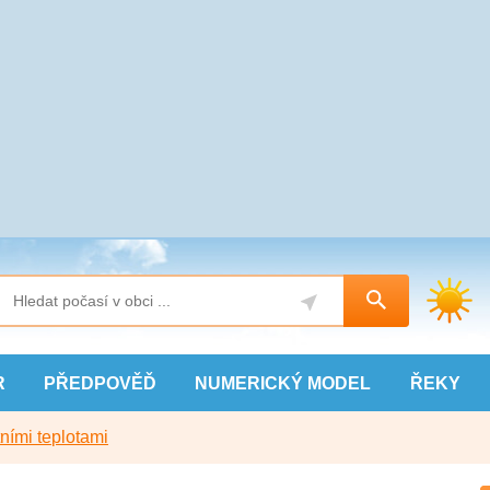
R
PŘEDPOVĚĎ
NUMERICKÝ
MODEL
ŘEKY
ními teplotami