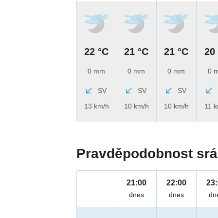
22 °C
21 °C
21 °C
20
0 mm
0 mm
0 mm
0 
SV
SV
SV
13 km/h
10 km/h
10 km/h
11 
Pravděpodobnost srá
21:00
22:00
23
dnes
dnes
dn