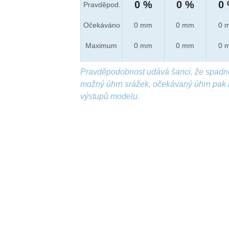
0 %
0 %
0
Pravděpod.
Očekáváno
0 mm
0 mm
0 
Maximum
0 mm
0 mm
0 
Pravděpodobnost udává šanci, že spadn
možný úhrn srážek, očekávaný úhrn pak 
výstupů modelu.