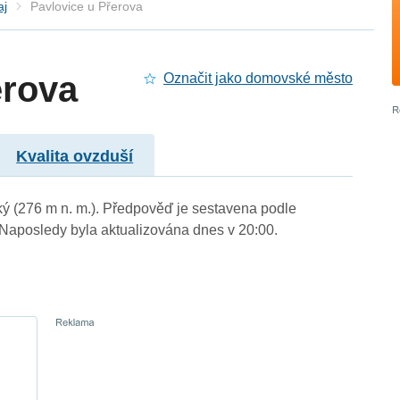
aj
Pavlovice u Přerova
erova
Označit jako domovské město
Kvalita ovzduší
ký (276 m n. m.). Předpověď je sestavena podle
aposledy byla aktualizována dnes v 20:00.