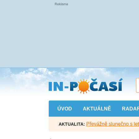
Přejít
na
hlavní
obsah
ÚVOD
AKTUÁLNĚ
RADA
Převážně slunečno s let
AKTUALITA: