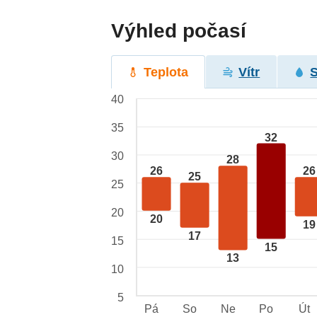
Výhled počasí
Teplota
Vítr
40
35
32
30
28
26
26
25
25
20
20
19
17
15
15
13
10
5
Pá
So
Ne
Po
Út