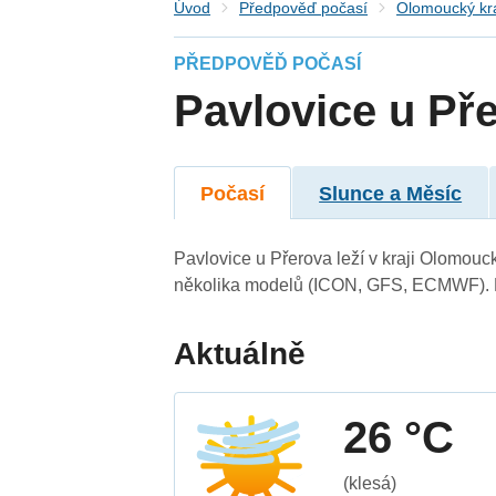
Úvod
Předpověď počasí
Olomoucký kr
PŘEDPOVĚĎ POČASÍ
Pavlovice u Př
Počasí
Slunce a Měsíc
Pavlovice u Přerova leží v kraji Olomouc
několika modelů (ICON, GFS, ECMWF). N
Aktuálně
26 °C
(klesá)