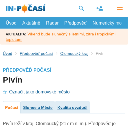
Přejít
na
hlavní
obsah
Úvod
Aktuálně
Radar
Předpověď
Numerický model
Víkend bude slunečný s letními, zítra i tropickými
AKTUALITA:
teplotami
Úvod
Předpověď počasí
Olomoucký kraj
Pivín
PŘEDPOVĚĎ POČASÍ
Pivín
Označit jako domovské město
Počasí
Slunce a Měsíc
Kvalita ovzduší
Pivín leží v kraji Olomoucký (217 m n. m.). Předpověď je