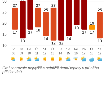
30
27
27
27
25
25
25
19
20
19
18
17
17
17
17
15
14
14
13
13
12
12
10
So
Ne
Po
Út
St
Čt
Pá
So
Ne
Po
Út
St
08
09
10
11
12
13
14
15
16
17
18
19
Graf zobrazuje nejvyšší a nejnižší denní teploty v průběhu
příštích dnů.