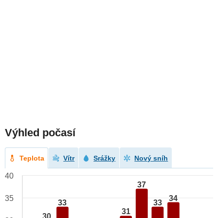
Výhled počasí
Teplota
Vítr
Srážky
Nový sníh
40
37
34
35
33
33
31
30