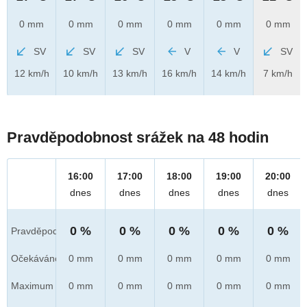
0 mm
0 mm
0 mm
0 mm
0 mm
0 mm
SV
SV
SV
V
V
SV
12 km/h
10 km/h
13 km/h
16 km/h
14 km/h
7 km/h
Pravděpodobnost srážek na 48 hodin
16:00
17:00
18:00
19:00
20:00
dnes
dnes
dnes
dnes
dnes
0 %
0 %
0 %
0 %
0 %
Pravděpod.
Očekáváno
0 mm
0 mm
0 mm
0 mm
0 mm
Maximum
0 mm
0 mm
0 mm
0 mm
0 mm