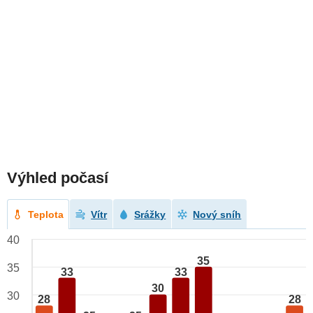
Výhled počasí
Teplota
Vítr
Srážky
Nový sníh
40
35
35
33
33
30
30
28
28