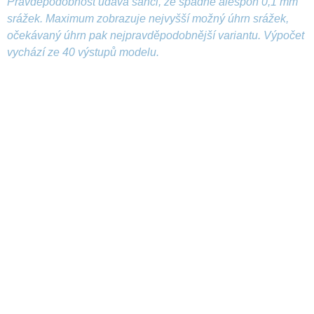
Pravděpodobnost udává šanci, že spadne alespoň 0,1 mm
srážek. Maximum zobrazuje nejvyšší možný úhrn srážek,
očekávaný úhrn pak nejpravděpodobnější variantu. Výpočet
vychází ze 40 výstupů modelu.