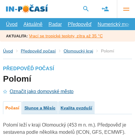
Přejít
na
hlavní
obsah
Úvod
Aktuálně
Radar
Předpověď
Numerický model
Vrací se tropické teploty, zítra až 35 °C
AKTUALITA:
Úvod
Předpověď počasí
Olomoucký kraj
Polomí
PŘEDPOVĚĎ POČASÍ
Polomí
Označit jako domovské město
Počasí
Slunce a Měsíc
Kvalita ovzduší
Polomí leží v kraji Olomoucký (453 m n. m.). Předpověď je
sestavena podle několika modelů (ICON, GFS, ECMWF).