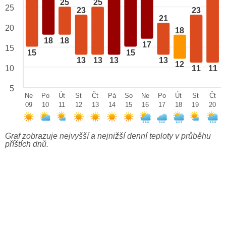
25
25
25
23
23
21
20
18
18
18
17
15
15
15
13
13
13
13
12
10
11
11
5
Ne
Po
Út
St
Čt
Pá
So
Ne
Po
Út
St
Čt
09
10
11
12
13
14
15
16
17
18
19
20
Graf zobrazuje nejvyšší a nejnižší denní teploty v průběhu
příštích dnů.