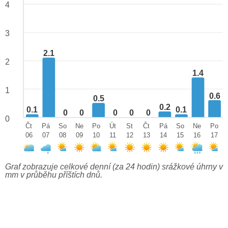
4
3
2.1
2
1.4
1
0.6
0.5
0.2
0.1
0.1
0
0
0
0
0
0
Čt
Pá
So
Ne
Po
Út
St
Čt
Pá
So
Ne
Po
06
07
08
09
10
11
12
13
14
15
16
17
Graf zobrazuje celkové denní (za 24 hodin) srážkové úhrny v
mm v průběhu příštích dnů.