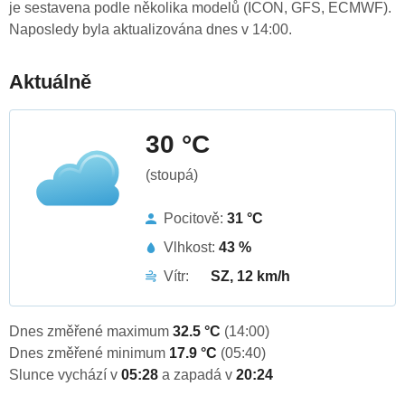
je sestavena podle několika modelů (ICON, GFS, ECMWF).
Naposledy byla aktualizována dnes v 14:00.
Aktuálně
30 °C
(stoupá)
Pocitově:
31 °C
Vlhkost:
43 %
Vítr:
SZ, 12 km/h
Dnes změřené maximum
32.5 °C
(14:00)
Dnes změřené minimum
17.9 °C
(05:40)
Slunce vychází v
05:28
a zapadá v
20:24