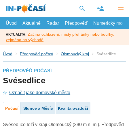
Přejít
na
hlavní
obsah
Úvod
Aktuálně
Radar
Předpověď
Numerický model
Začíná ochlazení, místy přeháňky nebo bouřky,
AKTUALITA:
zejména na východě
Úvod
Předpověď počasí
Olomoucký kraj
Svésedlice
PŘEDPOVĚĎ POČASÍ
Svésedlice
Označit jako domovské město
Počasí
Slunce a Měsíc
Kvalita ovzduší
Svésedlice leží v kraji Olomoucký (280 m n. m.). Předpověď