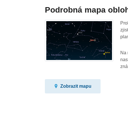
Podrobná mapa oblo
Pro
zji
pla
Na 
nas
zná
Zobrazit mapu