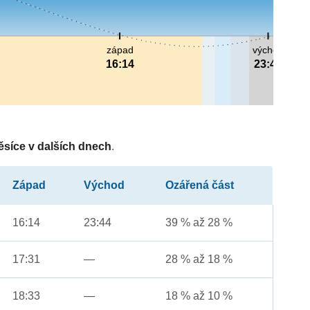
západ
východ
16:14
23:44
ěsíce v dalších dnech
.
Západ
Východ
Ozářená část
16:14
23:44
39 % až 28 %
17:31
—
28 % až 18 %
18:33
—
18 % až 10 %