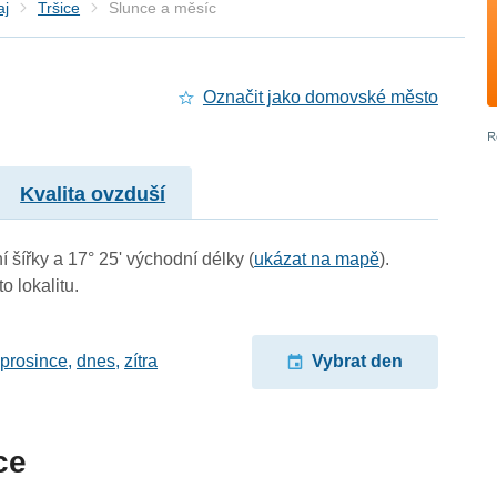
aj
Tršice
Slunce a měsíc
Označit jako domovské město
Kvalita ovzduší
í šířky a 17° 25' východní délky (
ukázat na mapě
).
o lokalitu.
 prosince
,
dnes
,
zítra
Vybrat den
ce