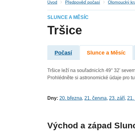
Úvod
Předpověď počasí
Olomoucký kr
SLUNCE A MĚSÍC
Tršice
Počasí
Slunce a Měsíc
Tršice leží na souřadnicích 49° 32' severn
Prohlédněte si astronomické údaje pro tut
Dny:
20. března
,
21. června
,
23. září
,
21.
Východ a západ Slun