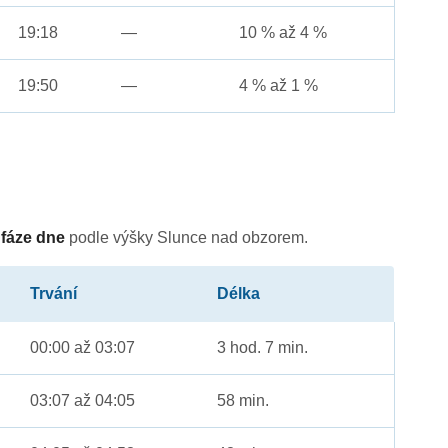
19:18
—
10 % až 4 %
19:50
—
4 % až 1 %
é
fáze dne
podle výšky Slunce nad obzorem.
Trvání
Délka
00:00 až 03:07
3 hod. 7 min.
03:07 až 04:05
58 min.