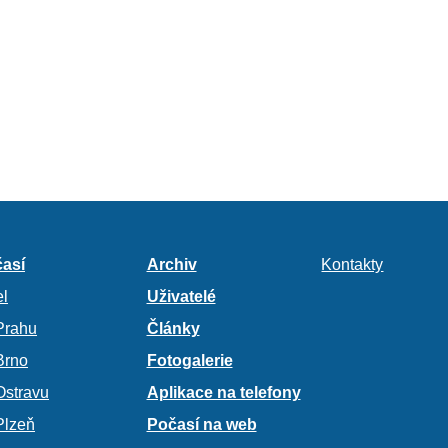
así
Archiv
Kontakty
l
Uživatelé
Prahu
Články
Brno
Fotogalerie
Ostravu
Aplikace na telefony
Plzeň
Počasí na web