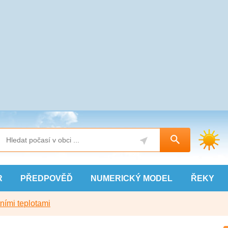
R
PŘEDPOVĚĎ
NUMERICKÝ
MODEL
ŘEKY
ními teplotami