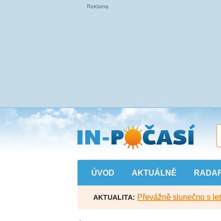
Přejít
na
hlavní
obsah
ÚVOD
AKTUÁLNĚ
RADA
Převážně slunečno s let
AKTUALITA: