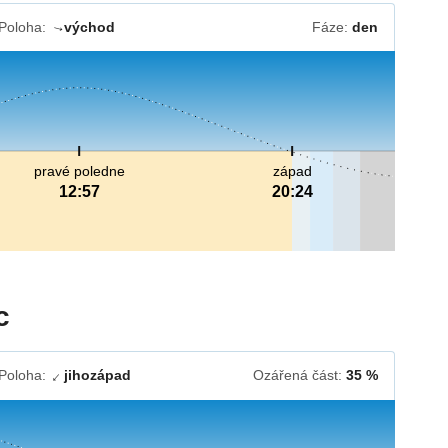
Poloha:
východ
Fáze:
den
↓
pravé poledne
západ
12:57
20:24
c
Poloha:
jihozápad
Ozářená část:
35 %
↓