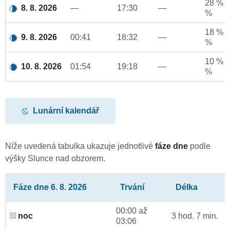
28 % a
8. 8. 2026
—
17:30
—
%
18 % a
9. 8. 2026
00:41
18:32
—
%
10 % a
10. 8. 2026
01:54
19:18
—
%
Lunární kalendář
Níže uvedená tabulka ukazuje jednotlivé
fáze dne
podle
výšky Slunce nad obzorem.
Fáze dne 6. 8. 2026
Trvání
Délka
00:00 až
noc
3 hod. 7 min.
03:06