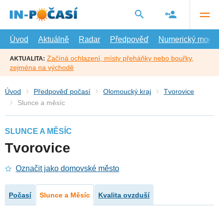
Přejít
na
hlavní
obsah
Úvod
Aktuálně
Radar
Předpověď
Numerický model
Začíná ochlazení, místy přeháňky nebo bouřky,
AKTUALITA:
zejména na východě
Úvod
Předpověď počasí
Olomoucký kraj
Tvorovice
Slunce a měsíc
SLUNCE A MĚSÍC
Tvorovice
Označit jako domovské město
Počasí
Slunce a Měsíc
Kvalita ovzduší