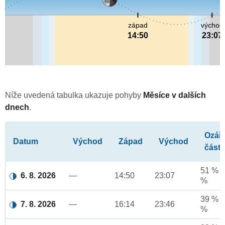
západ
východ
14:50
23:07
Níže uvedená tabulka ukazuje pohyby
Měsíce v dalších
dnech
.
Ozář
Datum
Východ
Západ
Východ
část
51 % a
6. 8. 2026
—
14:50
23:07
%
39 % a
7. 8. 2026
—
16:14
23:46
%