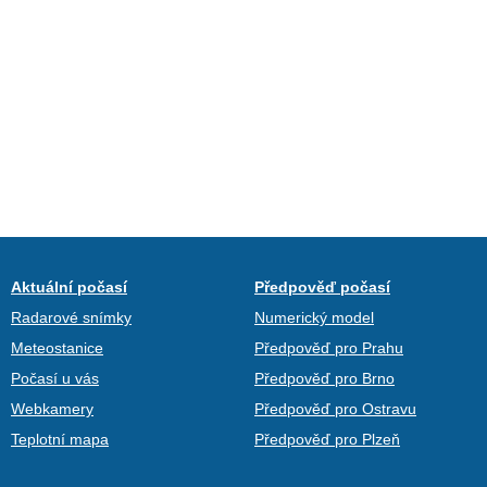
Aktuální počasí
Předpověď počasí
Radarové snímky
Numerický model
Meteostanice
Předpověď pro Prahu
Počasí u vás
Předpověď pro Brno
Webkamery
Předpověď pro Ostravu
Teplotní mapa
Předpověď pro Plzeň