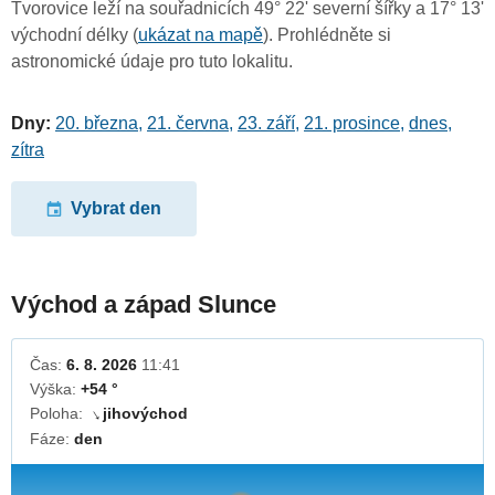
Tvorovice leží na souřadnicích 49° 22' severní šířky a 17° 13'
východní délky (
ukázat na mapě
). Prohlédněte si
astronomické údaje pro tuto lokalitu.
Dny:
20. března
,
21. června
,
23. září
,
21. prosince
,
dnes
,
zítra
Vybrat den
Východ a západ Slunce
Čas:
6. 8. 2026
11:41
Výška:
+54 °
Poloha:
jihovýchod
↓
Fáze:
den