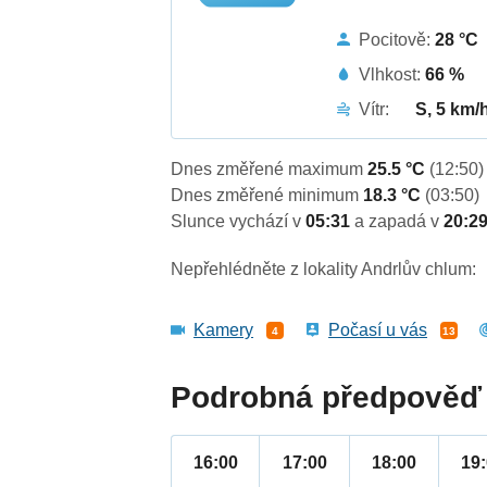
Pocitově:
28 °C
Vlhkost:
66 %
Vítr:
S, 5 km/
Dnes změřené maximum
25.5 °C
(12:50)
Dnes změřené minimum
18.3 °C
(03:50)
Slunce vychází v
05:31
a zapadá v
20:2
Nepřehlédněte z lokality Andrlův chlum:
Kamery
Počasí u vás
4
13
Podrobná předpověď 
16:00
17:00
18:00
19