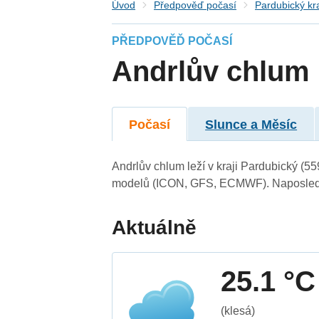
Úvod
Předpověď počasí
Pardubický kr
PŘEDPOVĚĎ POČASÍ
Andrlův chlum
Počasí
Slunce a Měsíc
Andrlův chlum leží v kraji Pardubický (5
modelů (ICON, GFS, ECMWF). Naposledy 
Aktuálně
25.1 °C
(klesá)