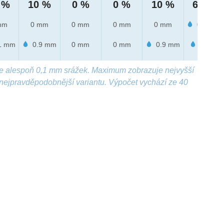
 %
10 %
0 %
0 %
10 %
60 %
mm
0 mm
0 mm
0 mm
0 mm
0.1 mm
1 mm
0.9 mm
0 mm
0 mm
0.9 mm
1 mm
e alespoň 0,1 mm srážek. Maximum zobrazuje nejvyšší
nejpravděpodobnější variantu. Výpočet vychází ze 40