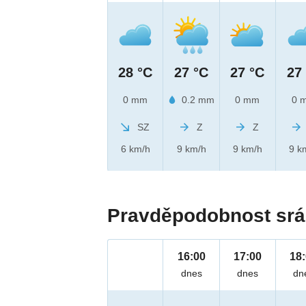
28 °C
27 °C
27 °C
27
0 mm
0.2 mm
0 mm
0 
SZ
Z
Z
6 km/h
9 km/h
9 km/h
9 k
Pravděpodobnost srá
16:00
17:00
18
dnes
dnes
dn