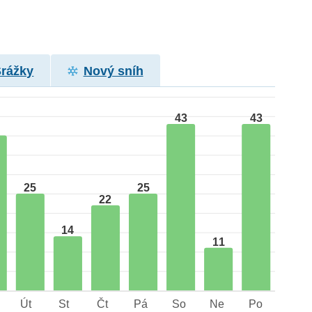
Srážky
Nový sníh
43
43
25
25
22
14
11
Út
St
Čt
Pá
So
Ne
Po