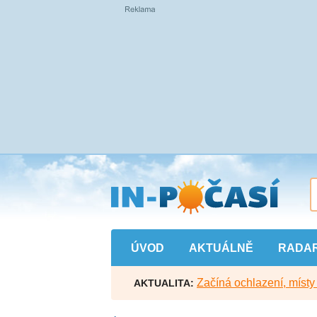
Přejít
na
hlavní
obsah
ÚVOD
AKTUÁLNĚ
RADA
Začíná ochlazení, míst
AKTUALITA: