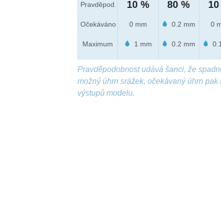
10 %
80 %
10
Pravděpod.
Očekáváno
0 mm
0.2 mm
0 
Maximum
1 mm
0.2 mm
0.
Pravděpodobnost udává šanci, že spadn
možný úhrn srážek, očekávaný úhrn pak 
výstupů modelu.