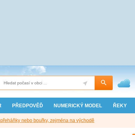
R
PŘEDPOVĚĎ
NUMERICKÝ
MODEL
ŘEKY
y přeháňky nebo bouřky, zejména na východě