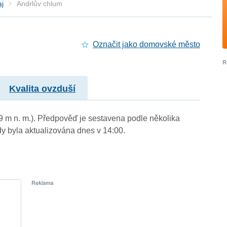
aj
Andrlův chlum
Označit jako domovské město
Kvalita ovzduší
59 m n. m.). Předpověď je sestavena podle několika
byla aktualizována dnes v 14:00.