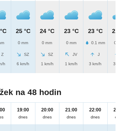
 °C
25 °C
24 °C
23 °C
23 °C
22 °C
mm
0 mm
0 mm
0 mm
0.1 mm
0 mm
Z
SZ
SZ
JV
J
J
m/h
6 km/h
1 km/h
1 km/h
3 km/h
3 km/h
žek na 48 hodin
:00
19:00
20:00
21:00
22:00
23:00
es
dnes
dnes
dnes
dnes
dnes