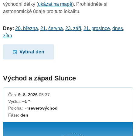
východní délky (
ukázat na mapě
). Prohlédněte si
astronomické údaje pro tuto lokalitu.
Dny:
20. března
,
21. června
,
23. září
,
21. prosince
,
dnes
,
zítra
Vybrat den
Východ a západ Slunce
Čas:
9. 8. 2026
05:37
Výška:
−1 °
Poloha:
severovýchod
↓
Fáze:
den