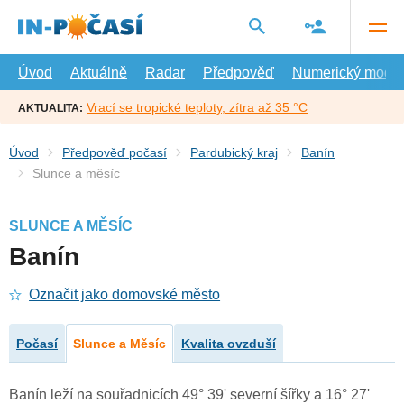
Přejít
na
hlavní
obsah
Úvod
Aktuálně
Radar
Předpověď
Numerický model
Vrací se tropické teploty, zítra až 35 °C
AKTUALITA:
Úvod
Předpověď počasí
Pardubický kraj
Banín
Slunce a měsíc
SLUNCE A MĚSÍC
Banín
Označit jako domovské město
Počasí
Slunce a Měsíc
Kvalita ovzduší
Banín leží na souřadnicích 49° 39' severní šířky a 16° 27'