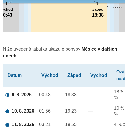
východ
západ
00:43
18:38
Níže uvedená tabulka ukazuje pohyby
Měsíce v dalších
dnech
.
Ozář
Datum
Východ
Západ
Východ
část
18 % a
9. 8. 2026
00:43
18:38
—
%
10 % a
10. 8. 2026
01:56
19:23
—
%
11. 8. 2026
03:21
19:55
—
4 % až