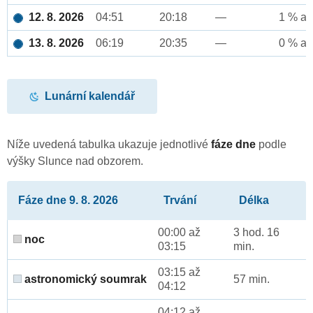
12. 8. 2026
04:51
20:18
—
1 % až
13. 8. 2026
06:19
20:35
—
0 % až
Lunární kalendář
Níže uvedená tabulka ukazuje jednotlivé
fáze dne
podle
výšky Slunce nad obzorem.
Fáze dne 9. 8. 2026
Trvání
Délka
00:00 až
3 hod. 16
noc
03:15
min.
03:15 až
astronomický soumrak
57 min.
04:12
04:12 až