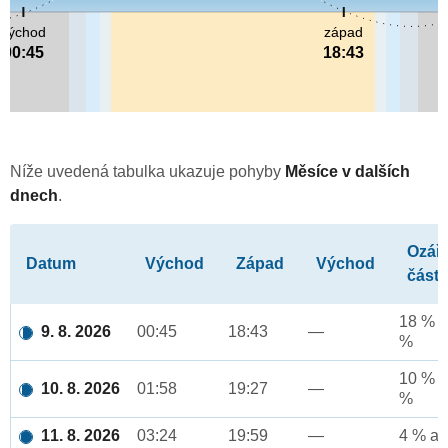
východ
západ
00:45
18:43
Níže uvedená tabulka ukazuje pohyby
Měsíce v dalších
dnech
.
Ozář
Datum
Východ
Západ
Východ
část
18 % a
9. 8. 2026
00:45
18:43
—
%
10 % a
10. 8. 2026
01:58
19:27
—
%
11. 8. 2026
03:24
19:59
—
4 % až