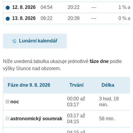
12. 8. 2026
04:54
20:22
—
1 % až
13. 8. 2026
06:22
20:39
—
0 % až
Lunární kalendář
Níže uvedená tabulka ukazuje jednotlivé
fáze dne
podle
výšky Slunce nad obzorem.
Fáze dne 9. 8. 2026
Trvání
Délka
00:00 až
3 hod. 18
noc
03:17
min.
03:17 až
astronomický soumrak
58 min.
04:15
04:15 až