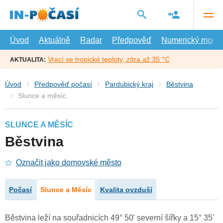
Přejít
na
hlavní
obsah
Úvod
Aktuálně
Radar
Předpověď
Numerický model
Vrací se tropické teploty, zítra až 35 °C
AKTUALITA:
Úvod
Předpověď počasí
Pardubický kraj
Běstvina
Slunce a měsíc
SLUNCE A MĚSÍC
Běstvina
Označit jako domovské město
Počasí
Slunce a Měsíc
Kvalita ovzduší
Běstvina leží na souřadnicích 49° 50' severní šířky a 15° 35'