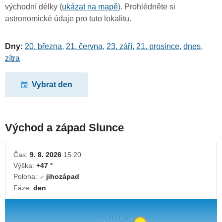
východní délky (
ukázat na mapě
). Prohlédněte si
astronomické údaje pro tuto lokalitu.
Dny:
20. března
,
21. června
,
23. září
,
21. prosince
,
dnes
,
zítra
Vybrat den
Východ a západ Slunce
Čas:
9. 8. 2026
15:20
Výška:
+47 °
Poloha:
jihozápad
↓
Fáze:
den