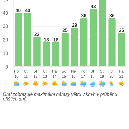
43
40
40
40
36
36
29
30
25
25
22
18
18
20
10
0
Po
Út
St
Čt
Pá
So
Ne
Po
Út
St
Čt
Pá
10
11
12
13
14
15
16
17
18
19
20
21
Graf zobrazuje maximální nárazy větru v km/h v průběhu
příštích dnů.