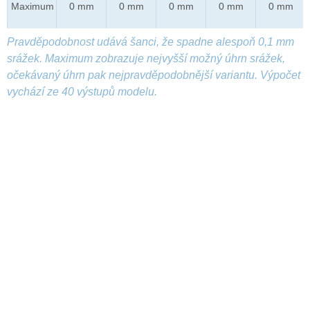
Maximum
0 mm
0 mm
0 mm
0 mm
0 mm
Pravděpodobnost udává šanci, že spadne alespoň 0,1 mm
srážek. Maximum zobrazuje nejvyšší možný úhrn srážek,
očekávaný úhrn pak nejpravděpodobnější variantu. Výpočet
vychází ze 40 výstupů modelu.