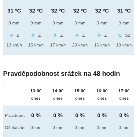
31 °C
32 °C
32 °C
32 °C
32 °C
31 °C
0 mm
0 mm
0 mm
0 mm
0 mm
0 mm
Z
Z
Z
Z
Z
SZ
13 km/h
15 km/h
17 km/h
20 km/h
16 km/h
19 km/h
Pravděpodobnost srážek na 48 hodin
13:00
14:00
15:00
16:00
17:00
dnes
dnes
dnes
dnes
dnes
0 %
0 %
0 %
0 %
0 %
Pravděpod.
Očekáváno
0 mm
0 mm
0 mm
0 mm
0 mm