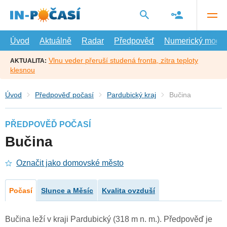
Přejít
na
hlavní
obsah
Úvod
Aktuálně
Radar
Předpověď
Numerický model
Vlnu veder přeruší studená fronta, zítra teploty
AKTUALITA:
klesnou
Úvod
Předpověď počasí
Pardubický kraj
Bučina
PŘEDPOVĚĎ POČASÍ
Bučina
Označit jako domovské město
Počasí
Slunce a Měsíc
Kvalita ovzduší
Bučina leží v kraji Pardubický (318 m n. m.). Předpověď je