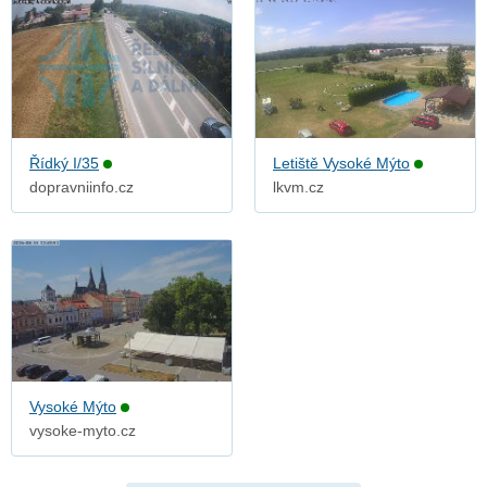
Řídký I/35
Letiště Vysoké Mýto
dopravniinfo.cz
lkvm.cz
Vysoké Mýto
vysoke-myto.cz