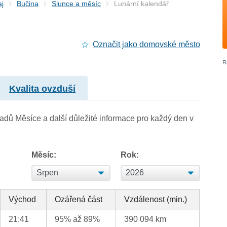
aj
Bučina
Slunce a měsíc
Lunární kalendář
Označit jako domovské město
Kvalita ovzduší
adů Měsíce a další důležité informace pro každý den v
Měsíc:
Rok:
Východ
Ozářená část
Vzdálenost (min.)
21:41
95% až 89%
390 094 km