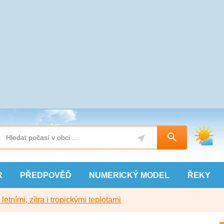
R
PŘEDPOVĚĎ
NUMERICKÝ
MODEL
ŘEKY
etními, zítra i tropickými teplotami