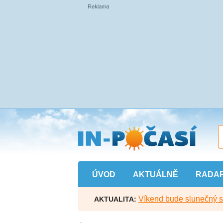
Přejít
na
hlavní
obsah
ÚVOD
AKTUÁLNĚ
RADA
Víkend bude slunečný s l
AKTUALITA: