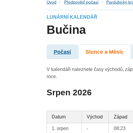
Úvod
Předpověď počasí
Pardubický kr
LUNÁRNÍ KALENDÁŘ
Bučina
Počasí
Slunce a Měsíc
V kalendáři naleznete časy východů, záp
roce.
Srpen 2026
Datum
Východ
Západ
1. srpen
-
08:23