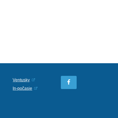
Ventusky
In-počasie