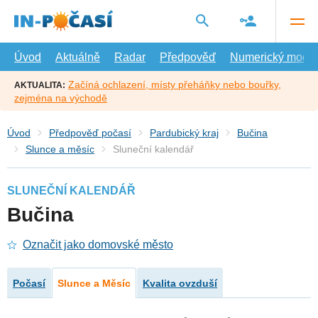
Přejít
na
hlavní
obsah
Úvod
Aktuálně
Radar
Předpověď
Numerický model
Začíná ochlazení, místy přeháňky nebo bouřky,
AKTUALITA:
zejména na východě
Úvod
Předpověď počasí
Pardubický kraj
Bučina
Slunce a měsíc
Sluneční kalendář
SLUNEČNÍ KALENDÁŘ
Bučina
Označit jako domovské město
Počasí
Slunce a Měsíc
Kvalita ovzduší