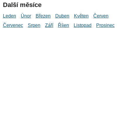
Další měsíce
Leden
Únor
Březen
Duben
Květen
Červen
Červenec
Srpen
Září
Říjen
Listopad
Prosinec