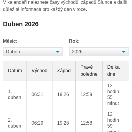
V kalendáři naleznete časy východů, západů Slunce a další
důležité informace pro každý den v roce.
Duben 2026
Měsíc:
Rok:
Pravé
Délka
Datum
Východ
Západ
poledne
dne
12
1.
hodin
06:31
19:26
12:59
duben
55
minut
12
2.
hodin
06:29
19:28
12:58
duben
59
minut