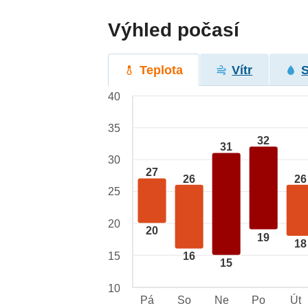
Výhled počasí
Teplota
Vítr
40
35
32
31
30
27
26
26
25
20
20
19
18
15
16
15
10
Pá
So
Ne
Po
Út