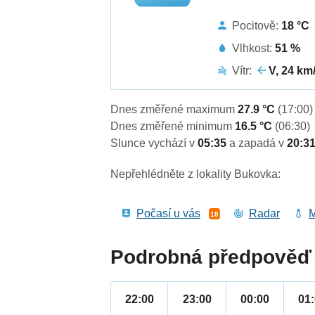
Pocitově:
18 °C
Vlhkost:
51 %
Vítr:
V, 24 km
Dnes změřené maximum
27.9 °C
(17:00)
Dnes změřené minimum
16.5 °C
(06:30)
Slunce vychází v
05:35
a zapadá v
20:3
Nepřehlédněte z lokality Bukovka:
Počasí u vás
Radar
M
18
Podrobná předpověď 
22:00
23:00
00:00
01