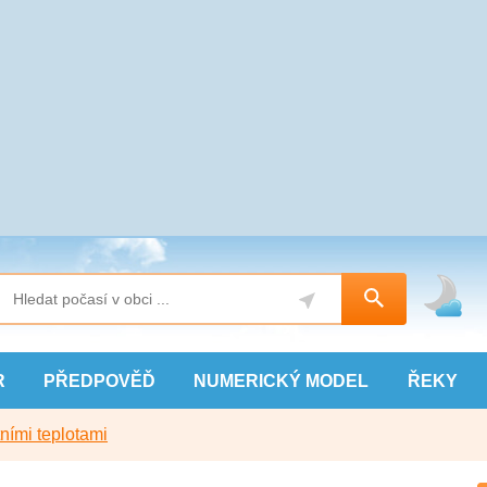
R
PŘEDPOVĚĎ
NUMERICKÝ
MODEL
ŘEKY
ními teplotami