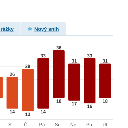
Srážky
Nový sníh
36
33
33
31
31
29
26
18
18
17
16
14
14
13
St
Čt
Pá
So
Ne
Po
Út