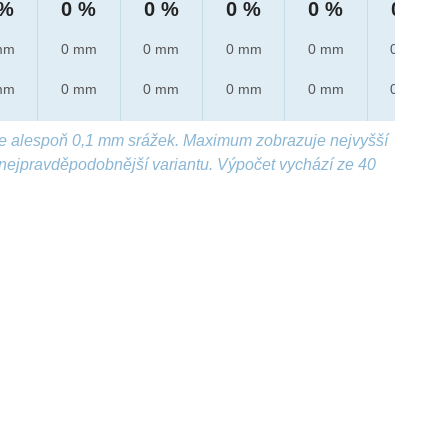
 %
0 %
0 %
0 %
0 %
0 %
mm
0 mm
0 mm
0 mm
0 mm
0 mm
mm
0 mm
0 mm
0 mm
0 mm
0 mm
e alespoň 0,1 mm srážek. Maximum zobrazuje nejvyšší
nejpravděpodobnější variantu. Výpočet vychází ze 40