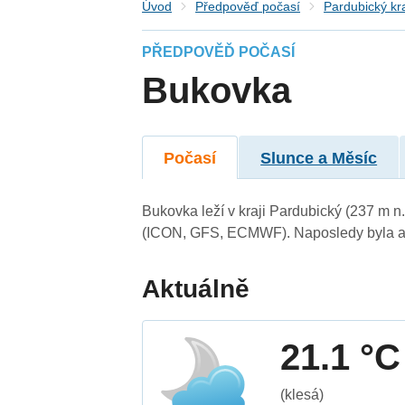
Úvod
Předpověď počasí
Pardubický kr
PŘEDPOVĚĎ POČASÍ
Bukovka
Počasí
Slunce a Měsíc
Bukovka leží v kraji Pardubický (237 m 
(ICON, GFS, ECMWF). Naposledy byla ak
Aktuálně
21.1 °C
(klesá)