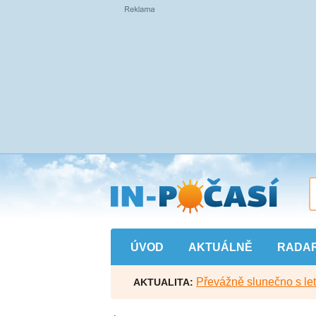
Přejít
na
hlavní
obsah
ÚVOD
AKTUÁLNĚ
RADA
Převážně slunečno s let
AKTUALITA: