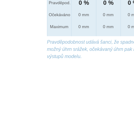
0 %
0 %
0
Pravděpod.
Očekáváno
0 mm
0 mm
0 
Maximum
0 mm
0 mm
0 
Pravděpodobnost udává šanci, že spadn
možný úhrn srážek, očekávaný úhrn pak 
výstupů modelu.