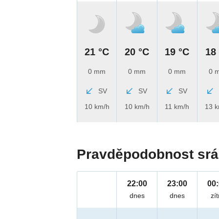
21 °C
20 °C
19 °C
18
0 mm
0 mm
0 mm
0 
SV
SV
SV
10 km/h
10 km/h
11 km/h
13 
Pravděpodobnost srá
22:00
23:00
00
dnes
dnes
zít