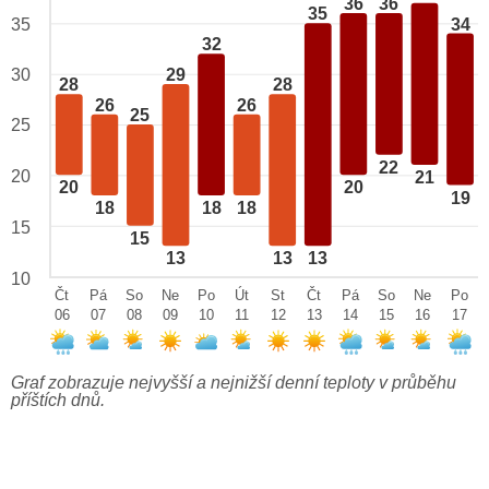
36
36
35
34
35
32
29
30
28
28
26
26
25
25
22
20
21
20
20
19
18
18
18
15
15
13
13
13
10
Čt
Pá
So
Ne
Po
Út
St
Čt
Pá
So
Ne
Po
06
07
08
09
10
11
12
13
14
15
16
17
Graf zobrazuje nejvyšší a nejnižší denní teploty v průběhu
příštích dnů.