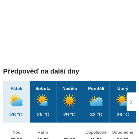
Předpověď na další dny
Pátek
Sobota
Neděle
Pondělí
Úterý
26 °C
25 °C
29 °C
32 °C
26 °C
Noc
Ráno
Dopoledne
Odpoledne