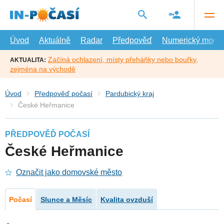
Přejít
na
hlavní
obsah
Úvod
Aktuálně
Radar
Předpověď
Numerický model
Začíná ochlazení, místy přeháňky nebo bouřky,
AKTUALITA:
zejména na východě
Úvod
Předpověď počasí
Pardubický kraj
České Heřmanice
PŘEDPOVĚĎ POČASÍ
České Heřmanice
Označit jako domovské město
Počasí
Slunce a Měsíc
Kvalita ovzduší