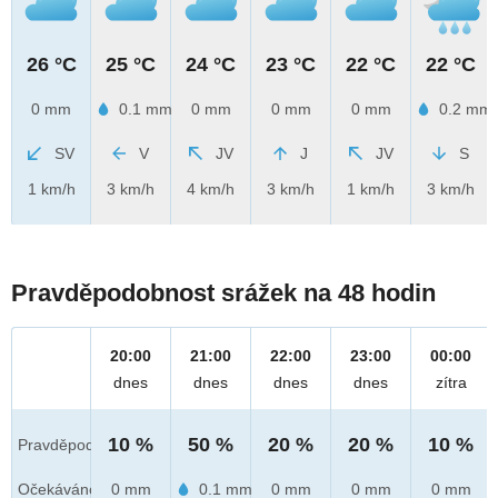
26 °C
25 °C
24 °C
23 °C
22 °C
22 °C
0 mm
0.1 mm
0 mm
0 mm
0 mm
0.2 mm
SV
V
JV
J
JV
S
1 km/h
3 km/h
4 km/h
3 km/h
1 km/h
3 km/h
Pravděpodobnost srážek na 48 hodin
20:00
21:00
22:00
23:00
00:00
dnes
dnes
dnes
dnes
zítra
10 %
50 %
20 %
20 %
10 %
Pravděpod.
Očekáváno
0 mm
0.1 mm
0 mm
0 mm
0 mm