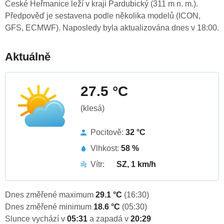
České Heřmanice leží v kraji Pardubický (311 m n. m.).
Předpověď je sestavena podle několika modelů (ICON,
GFS, ECMWF). Naposledy byla aktualizována dnes v 18:00.
Aktuálně
27.5 °C
(klesá)
Pocitově:
32 °C
Vlhkost:
58 %
Vítr:
SZ, 1 km/h
Dnes změřené maximum
29.1 °C
(16:30)
Dnes změřené minimum
18.6 °C
(05:30)
Slunce vychází v
05:31
a zapadá v
20:29