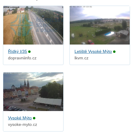
Řídký I/35
Letiště Vysoké Mýto
dopravniinfo.cz
lkvm.cz
Vysoké Mýto
vysoke-myto.cz