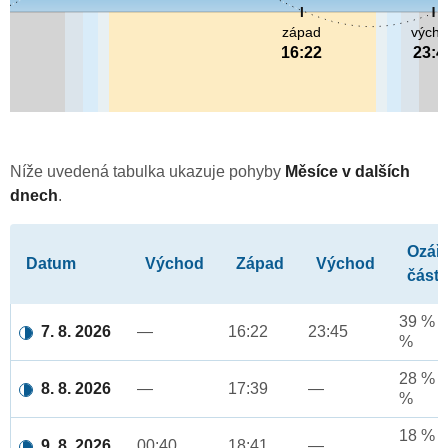
západ
vých
16:22
23:4
Níže uvedená tabulka ukazuje pohyby
Měsíce v dalších
dnech
.
Ozář
Datum
Východ
Západ
Východ
část
39 % a
7. 8. 2026
—
16:22
23:45
%
28 % a
8. 8. 2026
—
17:39
—
%
18 % a
9. 8. 2026
00:40
18:41
—