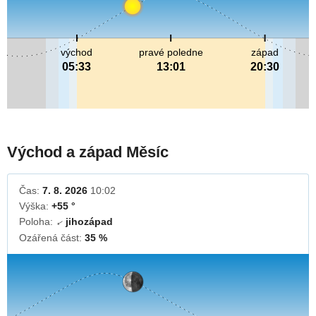
východ
pravé poledne
západ
05:33
13:01
20:30
Východ a západ Měsíc
Čas:
7. 8. 2026
10:02
Výška:
+55 °
Poloha:
jihozápad
↓
Ozářená část:
35 %