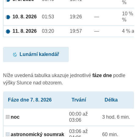
%
10 % a
10. 8. 2026
01:53
19:26
—
%
11. 8. 2026
03:20
19:57
—
4 % až
Lunární kalendář
Níže uvedená tabulka ukazuje jednotlivé
fáze dne
podle
výšky Slunce nad obzorem.
Fáze dne 7. 8. 2026
Trvání
Délka
00:00 až
noc
3 hod. 6 min.
03:06
03:06 až
astronomický soumrak
60 min.