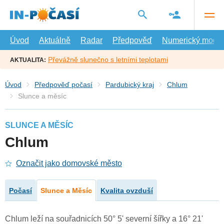
Přejít
na
hlavní
obsah
Úvod
Aktuálně
Radar
Předpověď
Numerický model
Převážně slunečno s letními teplotami
AKTUALITA:
Úvod
Předpověď počasí
Pardubický kraj
Chlum
Slunce a měsíc
SLUNCE A MĚSÍC
Chlum
Označit jako domovské město
Počasí
Slunce a Měsíc
Kvalita ovzduší
Chlum leží na souřadnicích 50° 5' severní šířky a 16° 21'