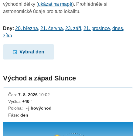
východní délky (
ukázat na mapě
). Prohlédněte si
astronomické údaje pro tuto lokalitu.
Dny:
20. března
,
21. června
,
23. září
,
21. prosince
,
dnes
,
zítra
Vybrat den
Východ a západ Slunce
Čas:
7. 8. 2026
10:02
Výška:
+40 °
Poloha:
jihovýchod
↓
Fáze:
den