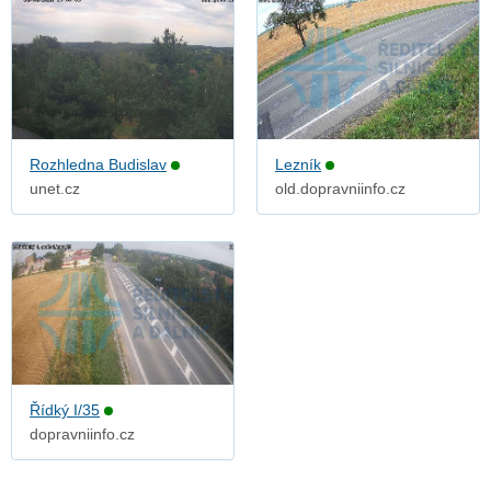
Rozhledna Budislav
Lezník
unet.cz
old.dopravniinfo.cz
Řídký I/35
dopravniinfo.cz