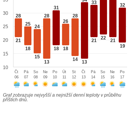
33
32
31
30
28
28
28
26
25
25
24
22
20
21
21
21
19
18
18
18
15
15
14
13
13
10
Čt
Pá
So
Ne
Po
Út
St
Čt
Pá
So
Ne
Po
06
07
08
09
10
11
12
13
14
15
16
17
Graf zobrazuje nejvyšší a nejnižší denní teploty v průběhu
příštích dnů.