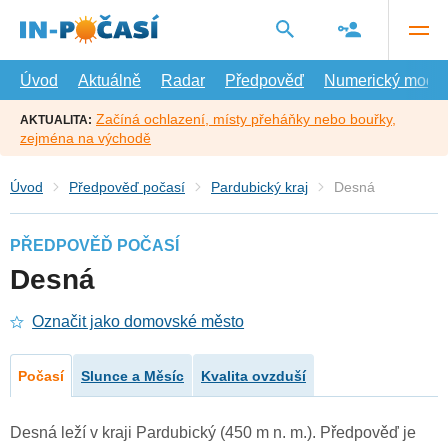
Přejít
na
hlavní
obsah
Úvod
Aktuálně
Radar
Předpověď
Numerický model
Začíná ochlazení, místy přeháňky nebo bouřky,
AKTUALITA:
zejména na východě
Úvod
Předpověď počasí
Pardubický kraj
Desná
PŘEDPOVĚĎ POČASÍ
Desná
Označit jako domovské město
Počasí
Slunce a Měsíc
Kvalita ovzduší
Desná leží v kraji Pardubický (450 m n. m.). Předpověď je