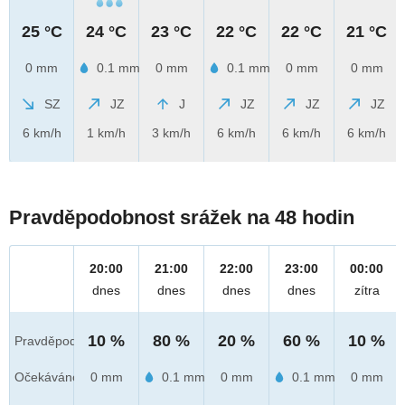
25 °C
24 °C
23 °C
22 °C
22 °C
21 °C
0 mm
0.1 mm
0 mm
0.1 mm
0 mm
0 mm
SZ
JZ
J
JZ
JZ
JZ
6 km/h
1 km/h
3 km/h
6 km/h
6 km/h
6 km/h
Pravděpodobnost srážek na 48 hodin
20:00
21:00
22:00
23:00
00:00
dnes
dnes
dnes
dnes
zítra
10 %
80 %
20 %
60 %
10 %
Pravděpod.
Očekáváno
0 mm
0.1 mm
0 mm
0.1 mm
0 mm