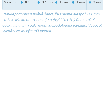
Maximum
0.1 mm
0.4 mm
1 mm
1 mm
3 mm
Pravděpodobnost udává šanci, že spadne alespoň 0,1 mm
srážek. Maximum zobrazuje nejvyšší možný úhrn srážek,
očekávaný úhrn pak nejpravděpodobnější variantu. Výpočet
vychází ze 40 výstupů modelu.