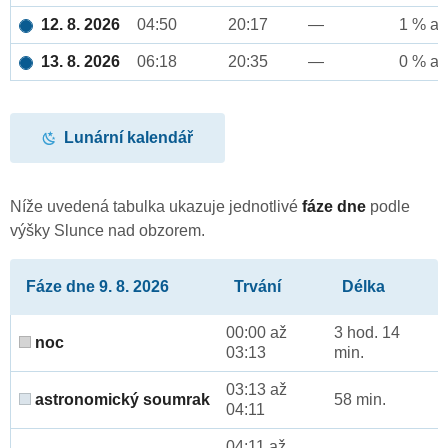
12. 8. 2026
04:50
20:17
—
1 % až
13. 8. 2026
06:18
20:35
—
0 % až
Lunární kalendář
Níže uvedená tabulka ukazuje jednotlivé
fáze dne
podle
výšky Slunce nad obzorem.
Fáze dne 9. 8. 2026
Trvání
Délka
00:00 až
3 hod. 14
noc
03:13
min.
03:13 až
astronomický soumrak
58 min.
04:11
04:11 až