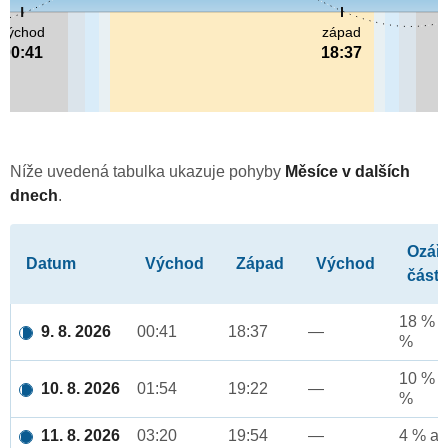
východ
západ
00:41
18:37
Níže uvedená tabulka ukazuje pohyby
Měsíce v dalších
dnech
.
Ozář
Datum
Východ
Západ
Východ
část
18 % a
9. 8. 2026
00:41
18:37
—
%
10 % a
10. 8. 2026
01:54
19:22
—
%
11. 8. 2026
03:20
19:54
—
4 % až