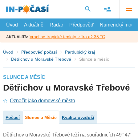
Přejít
na
hlavní
obsah
Úvod
Aktuálně
Radar
Předpověď
Numerický model
Vrací se tropické teploty, zítra až 35 °C
AKTUALITA:
Úvod
Předpověď počasí
Pardubický kraj
Dětřichov u Moravské Třebové
Slunce a měsíc
SLUNCE A MĚSÍC
Dětřichov u Moravské Třebové
Označit jako domovské město
Počasí
Slunce a Měsíc
Kvalita ovzduší
Dětřichov u Moravské Třebové leží na souřadnicích 49° 47'