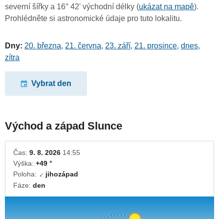
severní šířky a 16° 42' východní délky (
ukázat na mapě
).
Prohlédněte si astronomické údaje pro tuto lokalitu.
Dny:
20. března
,
21. června
,
23. září
,
21. prosince
,
dnes
,
zítra
Vybrat den
Východ a západ Slunce
Čas:
9. 8. 2026
14:55
Výška:
+49 °
Poloha:
jihozápad
↓
Fáze:
den