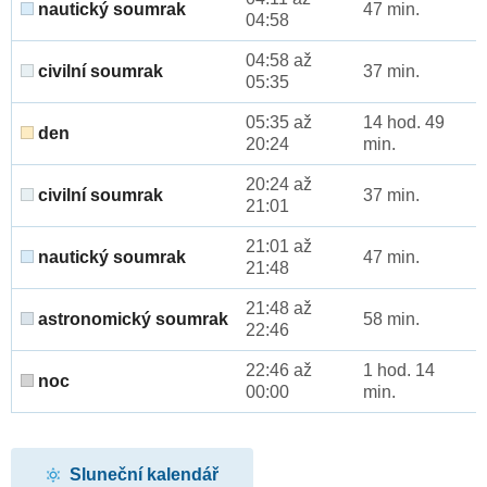
nautický soumrak
47 min.
04:58
04:58 až
civilní soumrak
37 min.
05:35
05:35 až
14 hod. 49
den
20:24
min.
20:24 až
civilní soumrak
37 min.
21:01
21:01 až
nautický soumrak
47 min.
21:48
21:48 až
astronomický soumrak
58 min.
22:46
22:46 až
1 hod. 14
noc
00:00
min.
Sluneční kalendář