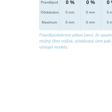
0 %
0 %
0
Pravděpod.
Očekáváno
0 mm
0 mm
0 
Maximum
0 mm
0 mm
0 
Pravděpodobnost udává šanci, že spadn
možný úhrn srážek, očekávaný úhrn pak 
výstupů modelu.