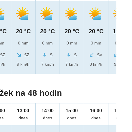
 °C
20 °C
20 °C
20 °C
20 °C
19 °C
mm
0 mm
0 mm
0 mm
0 mm
0 mm
SZ
SZ
S
S
SV
SV
m/h
9 km/h
7 km/h
7 km/h
8 km/h
9 km/h
žek na 48 hodin
:00
13:00
14:00
15:00
16:00
17:00
es
dnes
dnes
dnes
dnes
dnes