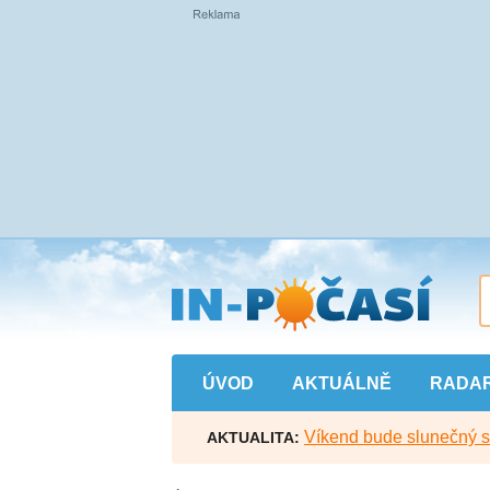
Přejít
na
hlavní
obsah
ÚVOD
AKTUÁLNĚ
RADA
Víkend bude slunečný s l
AKTUALITA: