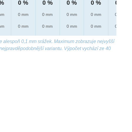
 %
0 %
0 %
0 %
0 %
0 %
mm
0 mm
0 mm
0 mm
0 mm
0 mm
mm
0 mm
0 mm
0 mm
0 mm
0 mm
e alespoň 0,1 mm srážek. Maximum zobrazuje nejvyšší
nejpravděpodobnější variantu. Výpočet vychází ze 40