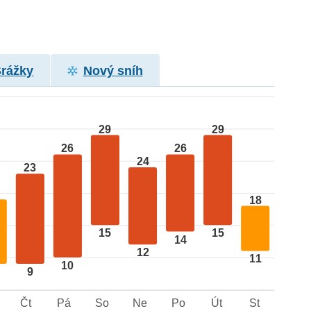
Srážky
Nový sníh
29
29
26
26
24
23
18
15
15
14
12
11
10
9
Čt
Pá
So
Ne
Po
Út
St