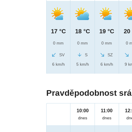
17 °C
18 °C
19 °C
20
0 mm
0 mm
0 mm
0 
SV
S
SZ
6 km/h
5 km/h
6 km/h
9 k
Pravděpodobnost srá
10:00
11:00
12
dnes
dnes
dn