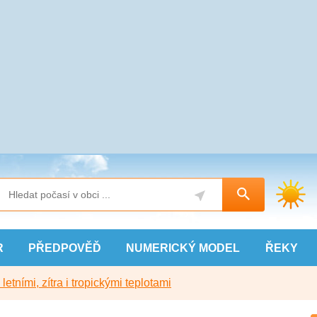
R
PŘEDPOVĚĎ
NUMERICKÝ
MODEL
ŘEKY
etními, zítra i tropickými teplotami