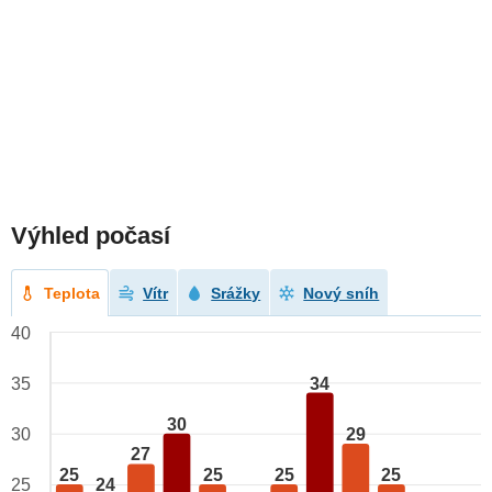
Výhled počasí
Teplota
Vítr
Srážky
Nový sníh
40
34
35
30
29
30
27
25
25
25
25
25
24