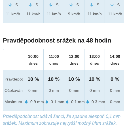
S
S
S
S
S
S
11 km/h
11 km/h
11 km/h
9 km/h
11 km/h
11 km/h
Pravděpodobnost srážek na 48 hodin
10:00
11:00
12:00
13:00
14:00
dnes
dnes
dnes
dnes
dnes
10 %
10 %
10 %
10 %
0 %
Pravděpod.
Očekáváno
0 mm
0 mm
0 mm
0 mm
0 mm
Maximum
0.9 mm
0.1 mm
0.1 mm
0.3 mm
0 mm
Pravděpodobnost udává šanci, že spadne alespoň 0,1 mm
srážek. Maximum zobrazuje nejvyšší možný úhrn srážek,