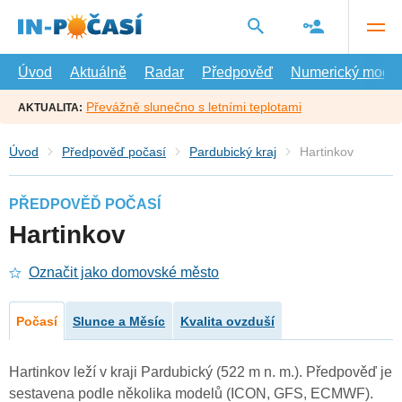
Přejít
na
hlavní
obsah
Úvod
Aktuálně
Radar
Předpověď
Numerický model
Převážně slunečno s letními teplotami
AKTUALITA:
Úvod
Předpověď počasí
Pardubický kraj
Hartinkov
PŘEDPOVĚĎ POČASÍ
Hartinkov
Označit jako domovské město
Počasí
Slunce a Měsíc
Kvalita ovzduší
Hartinkov leží v kraji Pardubický (522 m n. m.). Předpověď je
sestavena podle několika modelů (ICON, GFS, ECMWF).