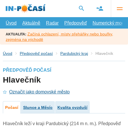
Přejít
na
hlavní
obsah
Úvod
Aktuálně
Radar
Předpověď
Numerický model
Začíná ochlazení, místy přeháňky nebo bouřky,
AKTUALITA:
zejména na východě
Úvod
Předpověď počasí
Pardubický kraj
Hlavečník
PŘEDPOVĚĎ POČASÍ
Hlavečník
Označit jako domovské město
Počasí
Slunce a Měsíc
Kvalita ovzduší
Hlavečník leží v kraji Pardubický (214 m n. m.). Předpověď