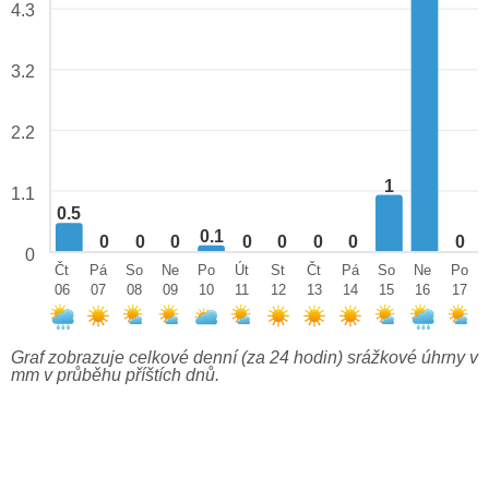
4.3
3.2
2.2
1
1.1
0.5
0.1
0
0
0
0
0
0
0
0
0
Čt
Pá
So
Ne
Po
Út
St
Čt
Pá
So
Ne
Po
06
07
08
09
10
11
12
13
14
15
16
17
Graf zobrazuje celkové denní (za 24 hodin) srážkové úhrny v
mm v průběhu příštích dnů.