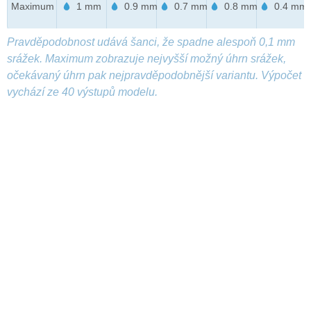
Maximum
1 mm
0.9 mm
0.7 mm
0.8 mm
0.4 mm
Pravděpodobnost udává šanci, že spadne alespoň 0,1 mm
srážek. Maximum zobrazuje nejvyšší možný úhrn srážek,
očekávaný úhrn pak nejpravděpodobnější variantu. Výpočet
vychází ze 40 výstupů modelu.