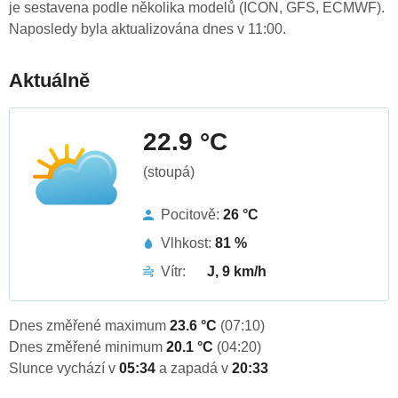
je sestavena podle několika modelů (ICON, GFS, ECMWF).
Naposledy byla aktualizována dnes v 11:00.
Aktuálně
22.9 °C
(stoupá)
Pocitově:
26 °C
Vlhkost:
81 %
Vítr:
J, 9 km/h
Dnes změřené maximum
23.6 °C
(07:10)
Dnes změřené minimum
20.1 °C
(04:20)
Slunce vychází v
05:34
a zapadá v
20:33