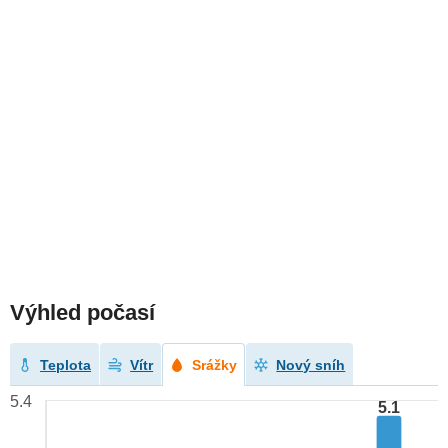
Výhled počasí
Teplota
Vítr
Srážky
Nový sníh
5.4
5.1