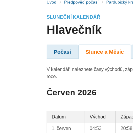
Úvod
Předpověď počasí
Pardubický kr
SLUNEČNÍ KALENDÁŘ
Hlavečník
Počasí
Slunce a Měsíc
V kalendáři naleznete časy východů, záp
roce.
Červen 2026
Datum
Východ
Zápa
1. červen
04:53
20:58