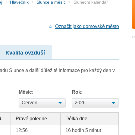
aj
Hlavečník
Slunce a měsíc
Sluneční kalendář
Označit jako domovské město
Kvalita ovzduší
adů Slunce a další důležité informace pro každý den v
Měsíc:
Rok:
d
Pravé poledne
Délka dne
12:56
16 hodin 5 minut