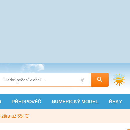
R
PŘEDPOVĚĎ
NUMERICKÝ
MODEL
ŘEKY
, zítra až 35 °C