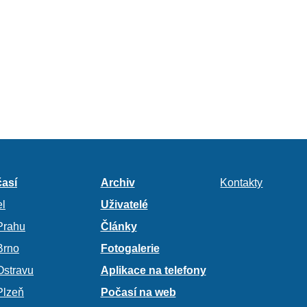
así
Archiv
Kontakty
l
Uživatelé
Prahu
Články
Brno
Fotogalerie
Ostravu
Aplikace na telefony
Plzeň
Počasí na web