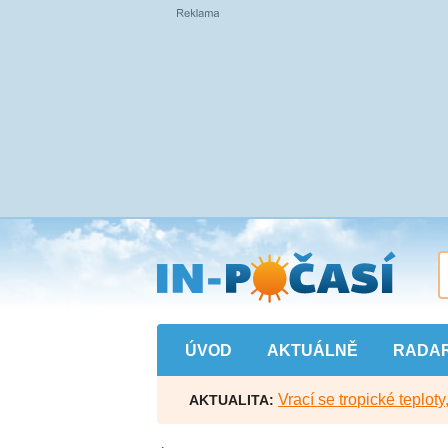
Přejít
na
hlavní
obsah
ÚVOD
AKTUÁLNĚ
RADA
Vrací se tropické teploty
AKTUALITA: