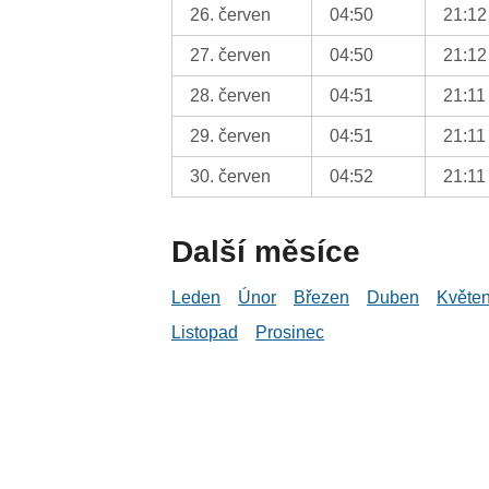
26. červen
04:50
21:12
27. červen
04:50
21:12
28. červen
04:51
21:11
29. červen
04:51
21:11
30. červen
04:52
21:11
Další měsíce
Leden
Únor
Březen
Duben
Květe
Listopad
Prosinec