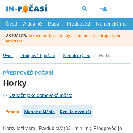
Přejít
na
hlavní
obsah
Úvod
Aktuálně
Radar
Předpověď
Numerický model
Víkend bude slunečný s letními, zítra i tropickými
AKTUALITA:
teplotami
Úvod
Předpověď počasí
Pardubický kraj
Horky
PŘEDPOVĚĎ POČASÍ
Horky
Označit jako domovské město
Počasí
Slunce a Měsíc
Kvalita ovzduší
Horky leží v kraji Pardubický (331 m n. m.). Předpověď je