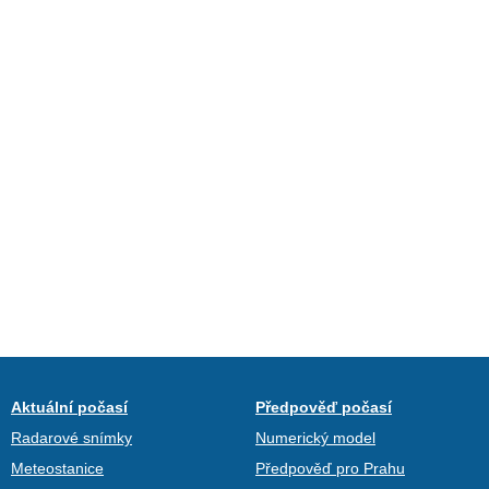
Aktuální počasí
Předpověď počasí
Radarové snímky
Numerický model
Meteostanice
Předpověď pro Prahu