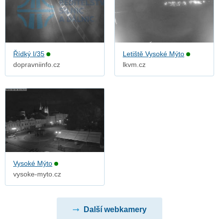
Řídký I/35
Letiště Vysoké Mýto
dopravniinfo.cz
lkvm.cz
Vysoké Mýto
vysoke-myto.cz
Další webkamery