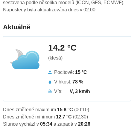
sestavena podle několika modelů (ICON, GFS, ECMWF).
Naposledy byla aktualizována dnes v 02:00.
Aktuálně
14.2 °C
(klesá)
Pocitově:
15 °C
Vlhkost:
78 %
Vítr:
V, 3 km/h
Dnes změřené maximum
15.8 °C
(00:10)
Dnes změřené minimum
12.7 °C
(02:30)
Slunce vychází v
05:34
a zapadá v
20:26