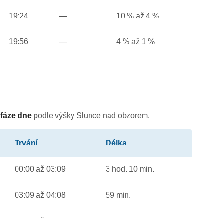
19:24
—
10 % až 4 %
19:56
—
4 % až 1 %
é
fáze dne
podle výšky Slunce nad obzorem.
Trvání
Délka
00:00 až 03:09
3 hod. 10 min.
03:09 až 04:08
59 min.