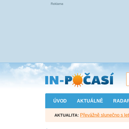
Přejít
na
hlavní
obsah
ÚVOD
AKTUÁLNĚ
RADA
Převážně slunečno s let
AKTUALITA: