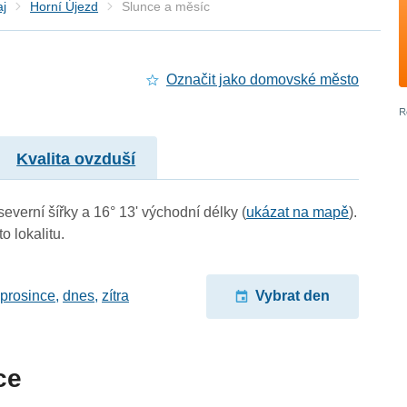
aj
Horní Újezd
Slunce a měsíc
Označit jako domovské město
Kvalita ovzduší
severní šířky a 16° 13' východní délky (
ukázat na mapě
).
o lokalitu.
 prosince
,
dnes
,
zítra
Vybrat den
ce