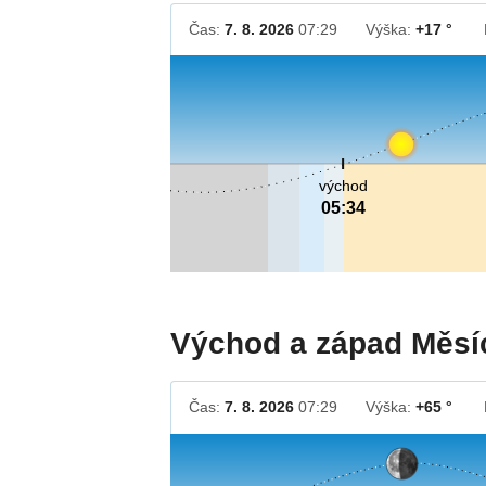
Čas:
7. 8. 2026
07:29
Výška:
+17 °
východ
05:34
Východ a západ Měsí
Čas:
7. 8. 2026
07:29
Výška:
+65 °