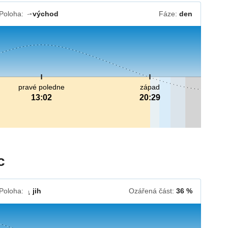
Poloha:
východ
Fáze:
den
↓
pravé poledne
západ
13:02
20:29
c
Poloha:
jih
Ozářená část:
36 %
↓