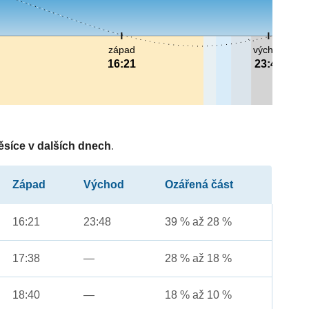
západ
východ
16:21
23:48
ěsíce v dalších dnech
.
Západ
Východ
Ozářená část
16:21
23:48
39 % až 28 %
17:38
—
28 % až 18 %
18:40
—
18 % až 10 %