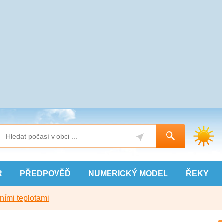
R
PŘEDPOVĚĎ
NUMERICKÝ
MODEL
ŘEKY
ními teplotami