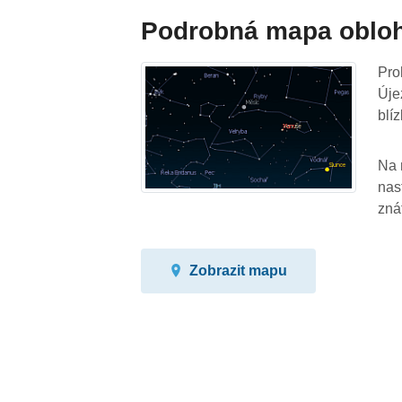
Podrobná mapa oblo
Pro
Úje
blíz
Na 
nas
zná
Zobrazit mapu