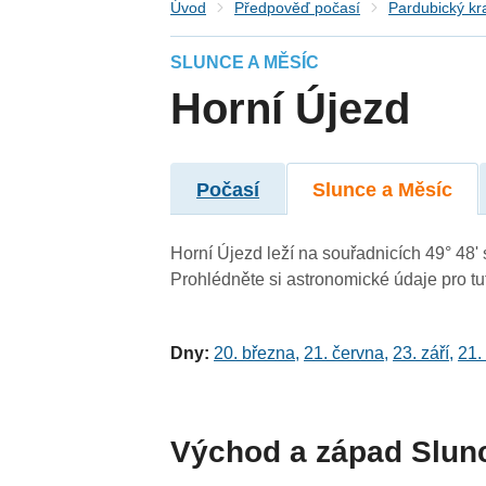
Úvod
Předpověď počasí
Pardubický kr
SLUNCE A MĚSÍC
Horní Újezd
Počasí
Slunce a Měsíc
Horní Újezd leží na souřadnicích 49° 48' 
Prohlédněte si astronomické údaje pro tut
Dny:
20. března
,
21. června
,
23. září
,
21.
Východ a západ Slun