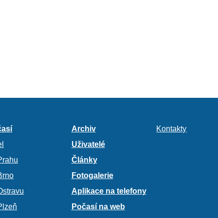
así
Archiv
Kontakty
l
Uživatelé
Prahu
Články
Brno
Fotogalerie
Ostravu
Aplikace na telefony
Plzeň
Počasí na web