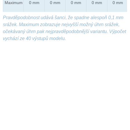
Maximum
0 mm
0 mm
0 mm
0 mm
0 mm
Pravděpodobnost udává šanci, že spadne alespoň 0,1 mm
srážek. Maximum zobrazuje nejvyšší možný úhrn srážek,
očekávaný úhrn pak nejpravděpodobnější variantu. Výpočet
vychází ze 40 výstupů modelu.