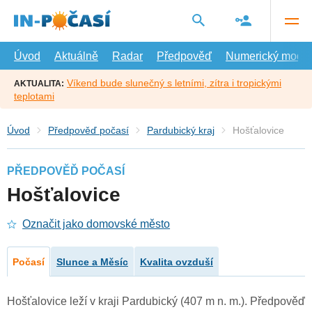
Přejít
na
hlavní
obsah
Úvod
Aktuálně
Radar
Předpověď
Numerický model
Víkend bude slunečný s letními, zítra i tropickými
AKTUALITA:
teplotami
Úvod
Předpověď počasí
Pardubický kraj
Hošťalovice
PŘEDPOVĚĎ POČASÍ
Hošťalovice
Označit jako domovské město
Počasí
Slunce a Měsíc
Kvalita ovzduší
Hošťalovice leží v kraji Pardubický (407 m n. m.). Předpověď