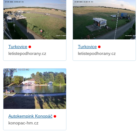
Turkovice
Turkovice
letistepodhorany.cz
letistepodhorany.cz
Autokempink Konopáč
konopac-hm.cz