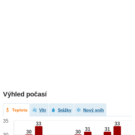
Výhled počasí
Teplota
Vítr
Srážky
Nový sníh
35
33
33
31
31
30
30
30