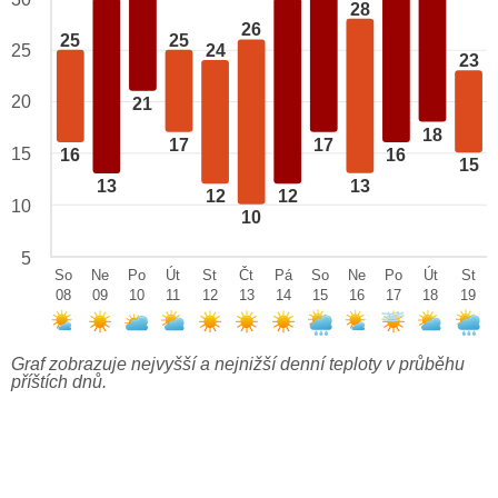
28
26
25
25
24
25
23
20
21
18
17
17
15
16
16
15
13
13
12
12
10
10
5
So
Ne
Po
Út
St
Čt
Pá
So
Ne
Po
Út
St
08
09
10
11
12
13
14
15
16
17
18
19
Graf zobrazuje nejvyšší a nejnižší denní teploty v průběhu
příštích dnů.