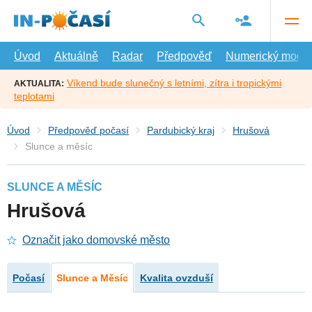
Přejít
na
hlavní
obsah
Úvod
Aktuálně
Radar
Předpověď
Numerický model
Víkend bude slunečný s letními, zítra i tropickými
AKTUALITA:
teplotami
Úvod
Předpověď počasí
Pardubický kraj
Hrušová
Slunce a měsíc
SLUNCE A MĚSÍC
Hrušová
Označit jako domovské město
Počasí
Slunce a Měsíc
Kvalita ovzduší