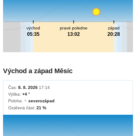
východ
pravé poledne
západ
05:35
13:02
20:28
Východ a západ Měsíc
Čas:
8. 8. 2026
17:14
Výška:
+4 °
Poloha:
severozápad
↓
Ozářená část:
21 %