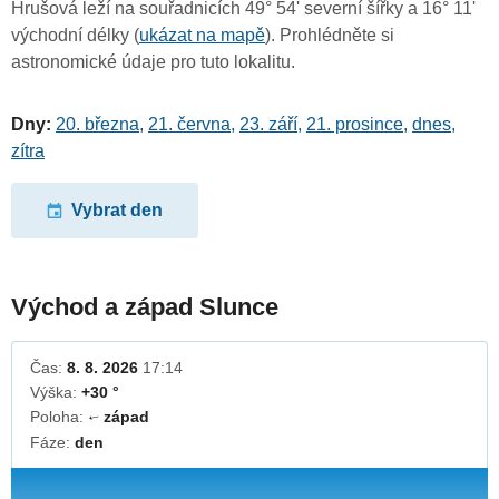
Hrušová leží na souřadnicích 49° 54' severní šířky a 16° 11'
východní délky (
ukázat na mapě
). Prohlédněte si
astronomické údaje pro tuto lokalitu.
Dny:
20. března
,
21. června
,
23. září
,
21. prosince
,
dnes
,
zítra
Vybrat den
Východ a západ Slunce
Čas:
8. 8. 2026
17:14
Výška:
+30 °
Poloha:
západ
↓
Fáze:
den