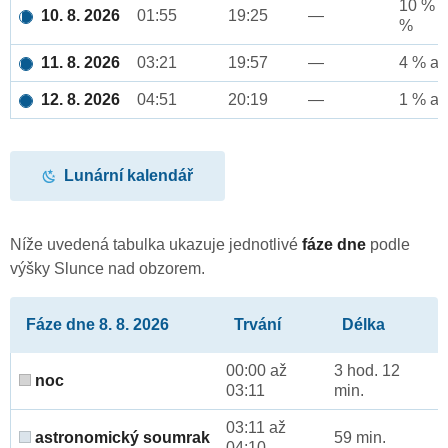
10 % a
10. 8. 2026
01:55
19:25
—
%
11. 8. 2026
03:21
19:57
—
4 % až
12. 8. 2026
04:51
20:19
—
1 % až
Lunární kalendář
Níže uvedená tabulka ukazuje jednotlivé
fáze dne
podle
výšky Slunce nad obzorem.
Fáze dne 8. 8. 2026
Trvání
Délka
00:00 až
3 hod. 12
noc
03:11
min.
03:11 až
astronomický soumrak
59 min.
04:10