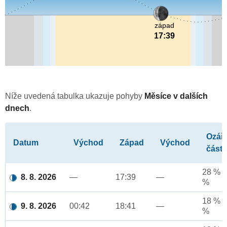
západ
17:39
Níže uvedená tabulka ukazuje pohyby
Měsíce v dalších
dnech
.
Ozář
Datum
Východ
Západ
Východ
část
28 % a
8. 8. 2026
—
17:39
—
%
18 % a
9. 8. 2026
00:42
18:41
—
%