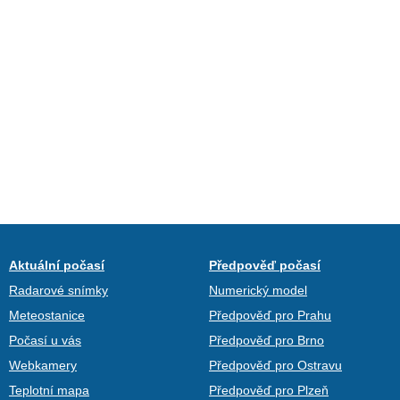
Aktuální počasí
Předpověď počasí
Radarové snímky
Numerický model
Meteostanice
Předpověď pro Prahu
Počasí u vás
Předpověď pro Brno
Webkamery
Předpověď pro Ostravu
Teplotní mapa
Předpověď pro Plzeň