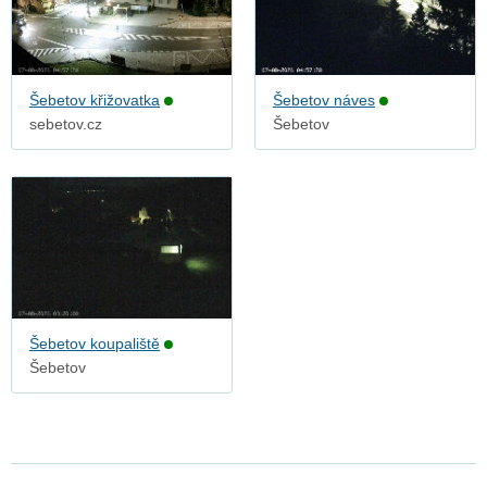
Šebetov křižovatka
Šebetov náves
sebetov.cz
Šebetov
Šebetov koupaliště
Šebetov