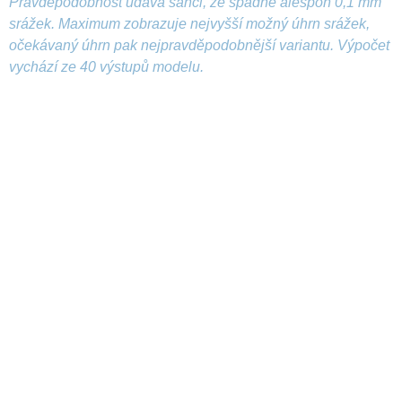
Pravděpodobnost udává šanci, že spadne alespoň 0,1 mm
srážek. Maximum zobrazuje nejvyšší možný úhrn srážek,
očekávaný úhrn pak nejpravděpodobnější variantu. Výpočet
vychází ze 40 výstupů modelu.