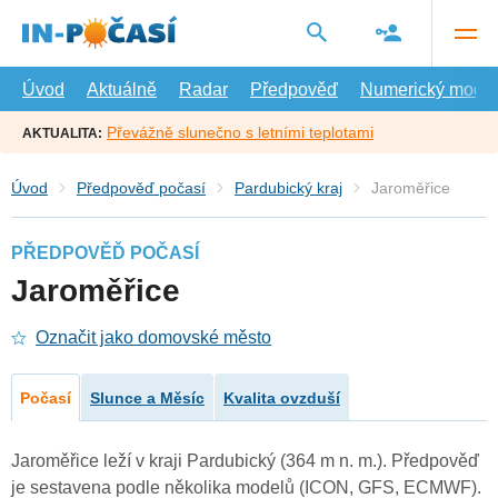
Přejít
na
hlavní
obsah
Úvod
Aktuálně
Radar
Předpověď
Numerický model
Převážně slunečno s letními teplotami
AKTUALITA:
Úvod
Předpověď počasí
Pardubický kraj
Jaroměřice
PŘEDPOVĚĎ POČASÍ
Jaroměřice
Označit jako domovské město
Počasí
Slunce a Měsíc
Kvalita ovzduší
Jaroměřice leží v kraji Pardubický (364 m n. m.). Předpověď
je sestavena podle několika modelů (ICON, GFS, ECMWF).