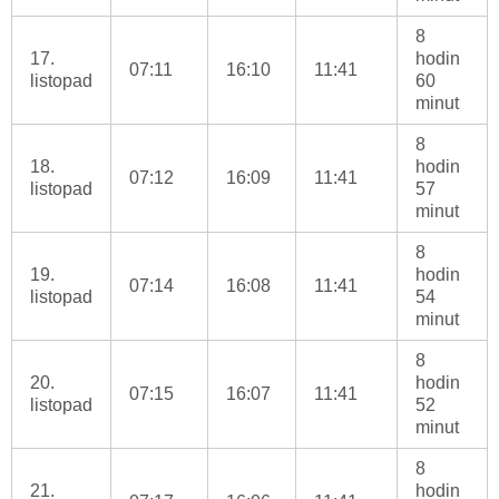
8
17.
hodin
07:11
16:10
11:41
listopad
60
minut
8
18.
hodin
07:12
16:09
11:41
listopad
57
minut
8
19.
hodin
07:14
16:08
11:41
listopad
54
minut
8
20.
hodin
07:15
16:07
11:41
listopad
52
minut
8
21.
hodin