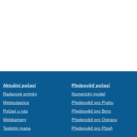
Aktuální počasí
Předpověď počasí
Radarové snímky
Numerický model
Meteostanice
Předpověď pro Prahu
Počasí u vás
Předpověď pro Brno
Webkamery
Předpověď pro Ostravu
Teplotní mapa
Předpověď pro Plzeň