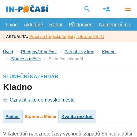
Přejít
na
hlavní
obsah
Úvod
Aktuálně
Radar
Předpověď
Numerický model
Vrací se tropické teploty, zítra až 35 °C
AKTUALITA:
Úvod
Předpověď počasí
Pardubický kraj
Kladno
Slunce a měsíc
Sluneční kalendář
SLUNEČNÍ KALENDÁŘ
Kladno
Označit jako domovské město
Počasí
Slunce a Měsíc
Kvalita ovzduší
V kalendáři naleznete časy východů, západů Slunce a další