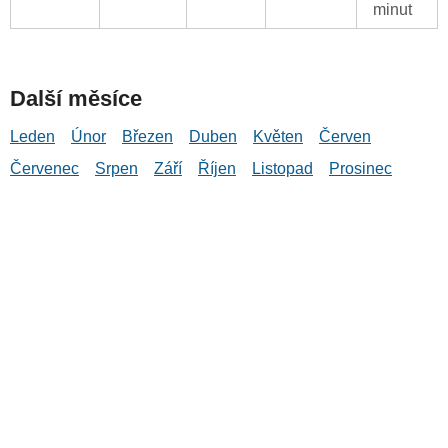
minut
Další měsíce
Leden
Únor
Březen
Duben
Květen
Červen
Červenec
Srpen
Září
Říjen
Listopad
Prosinec