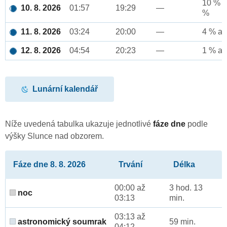
10 % a
10. 8. 2026
01:57
19:29
—
%
11. 8. 2026
03:24
20:00
—
4 % až
12. 8. 2026
04:54
20:23
—
1 % až
Lunární kalendář
Níže uvedená tabulka ukazuje jednotlivé
fáze dne
podle
výšky Slunce nad obzorem.
Fáze dne 8. 8. 2026
Trvání
Délka
00:00 až
3 hod. 13
noc
03:13
min.
03:13 až
astronomický soumrak
59 min.
04:12