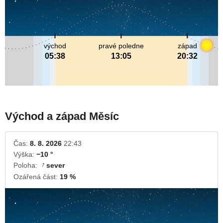
východ
pravé poledne
západ
05:38
13:05
20:32
Východ a západ Měsíc
Čas:
8. 8. 2026
22:43
Výška:
−10 °
Poloha:
sever
↓
Ozářená část:
19 %