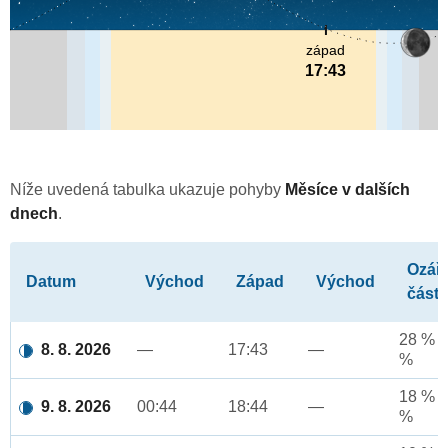
západ
17:43
Níže uvedená tabulka ukazuje pohyby
Měsíce v dalších
dnech
.
Ozář
Datum
Východ
Západ
Východ
část
28 % a
8. 8. 2026
—
17:43
—
%
18 % a
9. 8. 2026
00:44
18:44
—
%