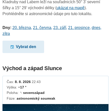
Kladruby nad Labem leží na souřadnicích 50° 3' severní
šířky a 15° 29' východní délky (
ukázat na mapě
).
Prohlédněte si astronomické údaje pro tuto lokalitu.
Dny:
20. března
,
21. června
,
23. září
,
21. prosince
,
dnes
,
zítra
Vybrat den
Východ a západ Slunce
Čas:
8. 8. 2026
22:43
Výška:
−17 °
Poloha:
severozápad
↓
Fáze:
astronomický soumrak