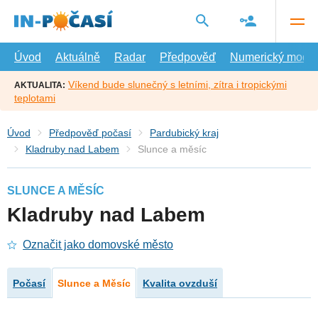
Přejít
na
hlavní
obsah
Úvod
Aktuálně
Radar
Předpověď
Numerický model
Víkend bude slunečný s letními, zítra i tropickými
AKTUALITA:
teplotami
Úvod
Předpověď počasí
Pardubický kraj
Kladruby nad Labem
Slunce a měsíc
SLUNCE A MĚSÍC
Kladruby nad Labem
Označit jako domovské město
Počasí
Slunce a Měsíc
Kvalita ovzduší