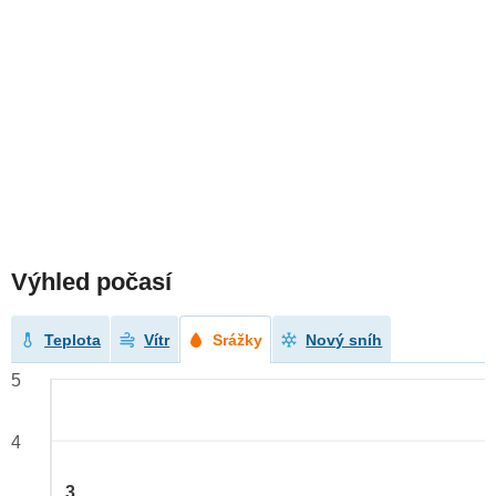
Výhled počasí
Teplota
Vítr
Srážky
Nový sníh
5
4
3