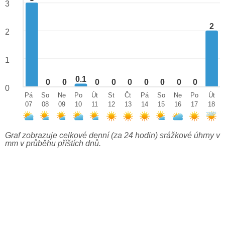
3
2
2
1
0.1
0
0
0
0
0
0
0
0
0
0
Pá
So
Ne
Po
Út
St
Čt
Pá
So
Ne
Po
Út
07
08
09
10
11
12
13
14
15
16
17
18
Graf zobrazuje celkové denní (za 24 hodin) srážkové úhrny v
mm v průběhu příštích dnů.