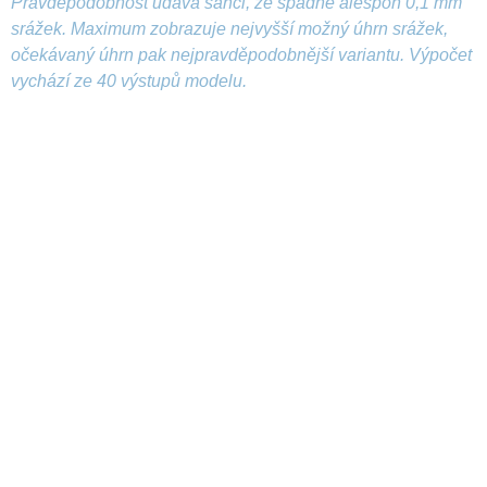
Pravděpodobnost udává šanci, že spadne alespoň 0,1 mm
srážek. Maximum zobrazuje nejvyšší možný úhrn srážek,
očekávaný úhrn pak nejpravděpodobnější variantu. Výpočet
vychází ze 40 výstupů modelu.