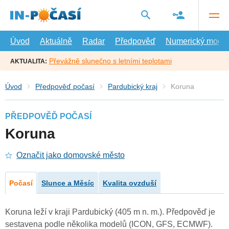
Přejít
na
hlavní
obsah
Úvod
Aktuálně
Radar
Předpověď
Numerický model
Převážně slunečno s letními teplotami
AKTUALITA:
Úvod
Předpověď počasí
Pardubický kraj
Koruna
PŘEDPOVĚĎ POČASÍ
Koruna
Označit jako domovské město
Počasí
Slunce a Měsíc
Kvalita ovzduší
Koruna leží v kraji Pardubický (405 m n. m.). Předpověď je
sestavena podle několika modelů (ICON, GFS, ECMWF).