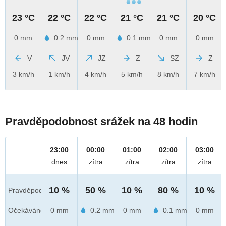
23 °C
22 °C
22 °C
21 °C
21 °C
20 °C
0 mm
0.2 mm
0 mm
0.1 mm
0 mm
0 mm
V
JV
JZ
Z
SZ
Z
3 km/h
1 km/h
4 km/h
5 km/h
8 km/h
7 km/h
Pravděpodobnost srážek na 48 hodin
23:00
00:00
01:00
02:00
03:00
dnes
zítra
zítra
zítra
zítra
10 %
50 %
10 %
80 %
10 %
Pravděpod.
Očekáváno
0 mm
0.2 mm
0 mm
0.1 mm
0 mm