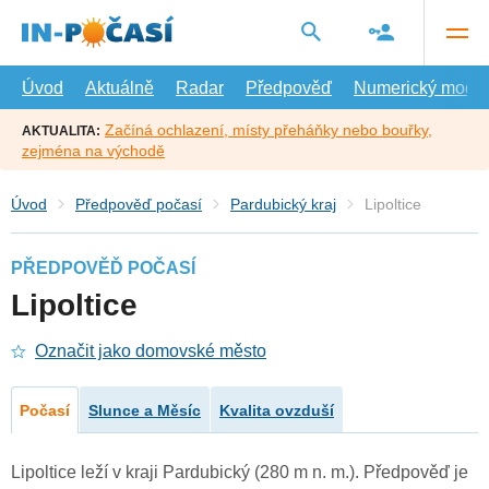
Přejít
na
hlavní
obsah
Úvod
Aktuálně
Radar
Předpověď
Numerický model
Začíná ochlazení, místy přeháňky nebo bouřky,
AKTUALITA:
zejména na východě
Úvod
Předpověď počasí
Pardubický kraj
Lipoltice
PŘEDPOVĚĎ POČASÍ
Lipoltice
Označit jako domovské město
Počasí
Slunce a Měsíc
Kvalita ovzduší
Lipoltice leží v kraji Pardubický (280 m n. m.). Předpověď je