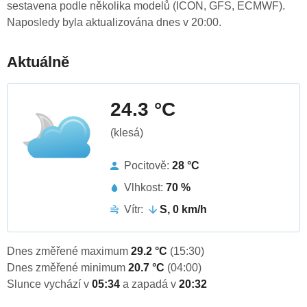
sestavena podle několika modelů (ICON, GFS, ECMWF).
Naposledy byla aktualizována dnes v 20:00.
Aktuálně
24.3 °C
(klesá)
Pocitově:
28 °C
Vlhkost:
70 %
Vítr:
S, 0 km/h
Dnes změřené maximum
29.2 °C
(15:30)
Dnes změřené minimum
20.7 °C
(04:00)
Slunce vychází v
05:34
a zapadá v
20:32