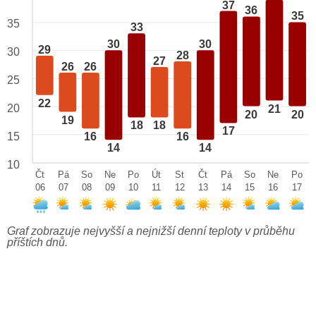
37
36
35
35
33
30
30
29
30
28
27
26
26
25
22
20
21
20
20
19
18
18
17
15
16
16
14
14
10
Čt
Pá
So
Ne
Po
Út
St
Čt
Pá
So
Ne
Po
06
07
08
09
10
11
12
13
14
15
16
17
Graf zobrazuje nejvyšší a nejnižší denní teploty v průběhu
příštích dnů.