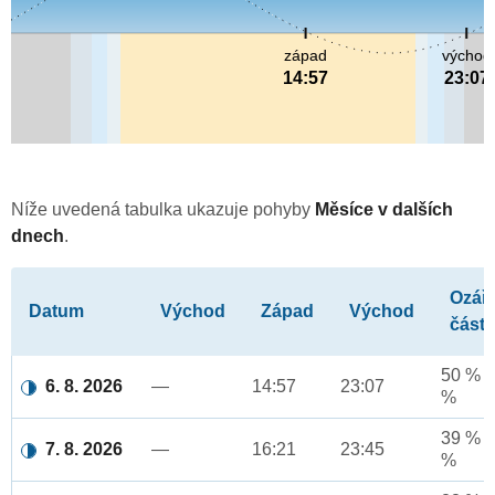
západ
východ
14:57
23:07
Níže uvedená tabulka ukazuje pohyby
Měsíce v dalších
dnech
.
Ozář
Datum
Východ
Západ
Východ
část
50 % a
6. 8. 2026
—
14:57
23:07
%
39 % a
7. 8. 2026
—
16:21
23:45
%