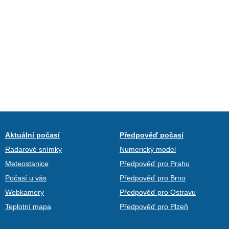
Aktuální počasí
Předpověď počasí
Radarové snímky
Numerický model
Meteostanice
Předpověď pro Prahu
Počasí u vás
Předpověď pro Brno
Webkamery
Předpověď pro Ostravu
Teplotní mapa
Předpověď pro Plzeň