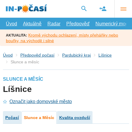
Přejít
na
hlavní
obsah
Úvod
Aktuálně
Radar
Předpověď
Numerický model
Kromě východu ochlazení, místy přeháňky nebo
AKTUALITA:
bouřky, na východě i silné
Úvod
Předpověď počasí
Pardubický kraj
Líšnice
Slunce a měsíc
SLUNCE A MĚSÍC
Líšnice
Označit jako domovské město
Počasí
Slunce a Měsíc
Kvalita ovzduší