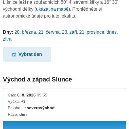
Líšnice leží na souřadnicích 50° 4' severní šířky a 16° 30'
východní délky (
ukázat na mapě
). Prohlédněte si
astronomické údaje pro tuto lokalitu.
Dny:
20. března
,
21. června
,
23. září
,
21. prosince
,
dnes
,
zítra
Vybrat den
Východ a západ Slunce
Čas:
6. 8. 2026
05:55
Výška:
+3 °
Poloha:
severovýchod
↓
Fáze:
den