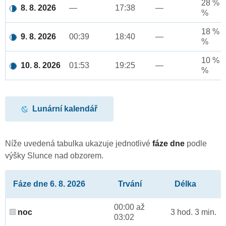
28 % a
8. 8. 2026
—
17:38
—
%
18 % a
9. 8. 2026
00:39
18:40
—
%
10 % a
10. 8. 2026
01:53
19:25
—
%
Lunární kalendář
Níže uvedená tabulka ukazuje jednotlivé
fáze dne
podle
výšky Slunce nad obzorem.
Fáze dne 6. 8. 2026
Trvání
Délka
00:00 až
noc
3 hod. 3 min.
03:02