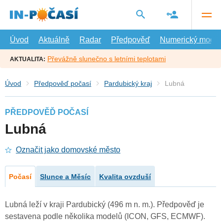
Přejít
na
hlavní
obsah
Úvod
Aktuálně
Radar
Předpověď
Numerický model
Převážně slunečno s letními teplotami
AKTUALITA:
Úvod
Předpověď počasí
Pardubický kraj
Lubná
PŘEDPOVĚĎ POČASÍ
Lubná
Označit jako domovské město
Počasí
Slunce a Měsíc
Kvalita ovzduší
Lubná leží v kraji Pardubický (496 m n. m.). Předpověď je
sestavena podle několika modelů (ICON, GFS, ECMWF).