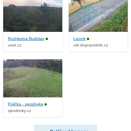
Rozhledna Budislav
Lezník
unet.cz
old.dopravniinfo.cz
Polička - sjezdovka
sjezdovky.cz