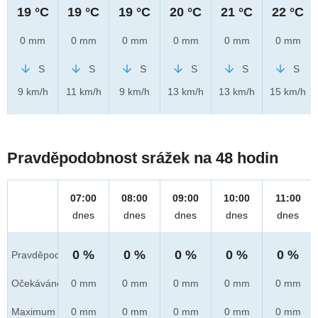
19 °C
19 °C
19 °C
20 °C
21 °C
22 °C
0 mm
0 mm
0 mm
0 mm
0 mm
0 mm
S
S
S
S
S
S
9 km/h
11 km/h
9 km/h
13 km/h
13 km/h
15 km/h
Pravděpodobnost srážek na 48 hodin
07:00
08:00
09:00
10:00
11:00
dnes
dnes
dnes
dnes
dnes
0 %
0 %
0 %
0 %
0 %
Pravděpod.
Očekáváno
0 mm
0 mm
0 mm
0 mm
0 mm
Maximum
0 mm
0 mm
0 mm
0 mm
0 mm