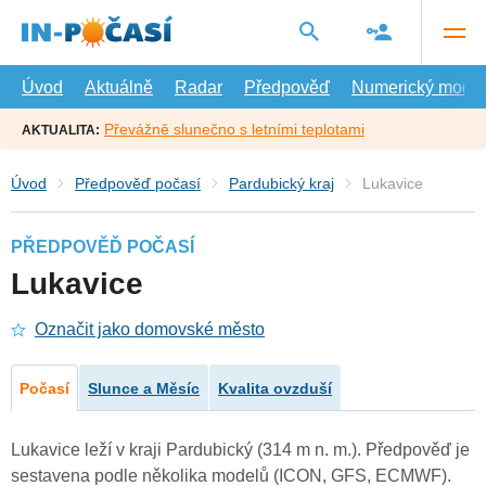
Přejít
na
hlavní
obsah
Úvod
Aktuálně
Radar
Předpověď
Numerický model
Převážně slunečno s letními teplotami
AKTUALITA:
Úvod
Předpověď počasí
Pardubický kraj
Lukavice
PŘEDPOVĚĎ POČASÍ
Lukavice
Označit jako domovské město
Počasí
Slunce a Měsíc
Kvalita ovzduší
Lukavice leží v kraji Pardubický (314 m n. m.). Předpověď je
sestavena podle několika modelů (ICON, GFS, ECMWF).