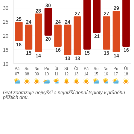
30
29
30
28
27
27
25
25
24
24
24
20
21
20
18
15
16
16
15
15
15
14
14
13
13
10
Pá
So
Ne
Po
Út
St
Čt
Pá
So
Ne
Po
Út
07
08
09
10
11
12
13
14
15
16
17
18
Graf zobrazuje nejvyšší a nejnižší denní teploty v průběhu
příštích dnů.