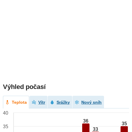
Výhled počasí
Teplota
Vítr
Srážky
Nový sníh
40
36
35
35
33