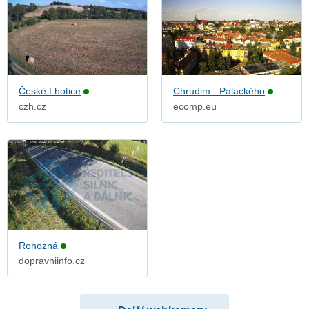
České Lhotice
Chrudim - Palackého
czh.cz
ecomp.eu
Rohozná
dopravniinfo.cz