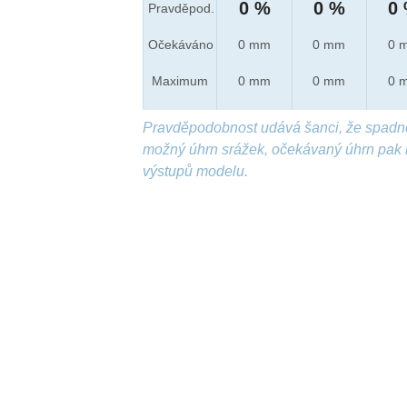
0 %
0 %
0
Pravděpod.
Očekáváno
0 mm
0 mm
0 
Maximum
0 mm
0 mm
0 
Pravděpodobnost udává šanci, že spadn
možný úhrn srážek, očekávaný úhrn pak 
výstupů modelu.