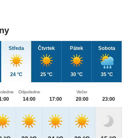
dny
Středa
Čtvrtek
Pátek
Sobota
24 °C
25 °C
30 °C
35 °C
oledne
Odpoledne
Večer
1:00
14:00
17:00
20:00
23:00