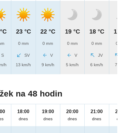
 °C
23 °C
22 °C
19 °C
18 °C
17 °C
mm
0 mm
0 mm
0 mm
0 mm
0 mm
S
SV
V
V
JV
JV
km/h
13 km/h
9 km/h
5 km/h
6 km/h
7 km/h
žek na 48 hodin
:00
18:00
19:00
20:00
21:00
22:00
es
dnes
dnes
dnes
dnes
dnes