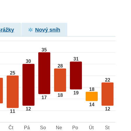
Srážky
Nový sníh
35
31
30
28
25
22
18
19
18
17
14
12
12
11
Čt
Pá
So
Ne
Po
Út
St