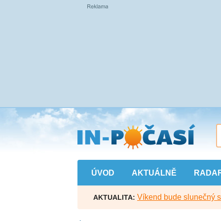
Přejít
na
hlavní
obsah
ÚVOD
AKTUÁLNĚ
RADA
Víkend bude slunečný s l
AKTUALITA: