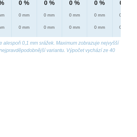
 %
0 %
0 %
0 %
0 %
0 %
mm
0 mm
0 mm
0 mm
0 mm
0 mm
mm
0 mm
0 mm
0 mm
0 mm
0 mm
e alespoň 0,1 mm srážek. Maximum zobrazuje nejvyšší
nejpravděpodobnější variantu. Výpočet vychází ze 40