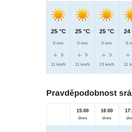
25 °C
25 °C
25 °C
24
0 mm
0 mm
0 mm
0 
S
S
S
11 km/h
11 km/h
13 km/h
11 
Pravděpodobnost srá
15:00
16:00
17
dnes
dnes
dn