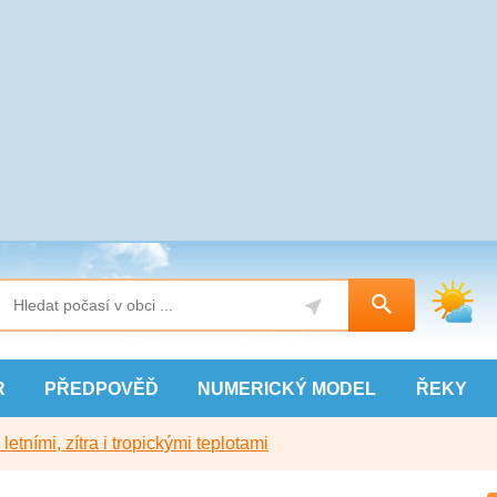
R
PŘEDPOVĚĎ
NUMERICKÝ
MODEL
ŘEKY
etními, zítra i tropickými teplotami