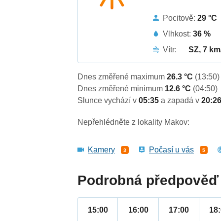
Pocitově:
29 °C
Vlhkost:
36 %
Vítr:
SZ, 7 km
Dnes změřené maximum
26.3 °C
(13:50)
Dnes změřené minimum
12.6 °C
(04:50)
Slunce vychází v
05:35
a zapadá v
20:2
Nepřehlédněte z lokality Makov:
Kamery
Počasí u vás
3
5
Podrobná předpověď 
15:00
16:00
17:00
18