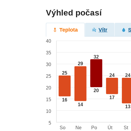
Výhled počasí
Teplota
Vítr
40
35
32
29
30
25
24
24
25
20
20
17
15
16
14
13
10
5
So
Ne
Po
Út
St