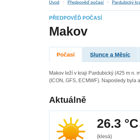
Úvod
Předpověď počasí
Pardubický kr
PŘEDPOVĚĎ POČASÍ
Makov
Počasí
Slunce a Měsíc
Makov leží v kraji Pardubický (425 m n.
(ICON, GFS, ECMWF). Naposledy byla ak
Aktuálně
26.3 °C
(klesá)