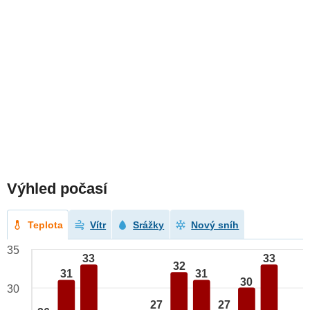
Výhled počasí
Teplota
Vítr
Srážky
Nový sníh
35
33
33
32
31
31
30
30
27
27