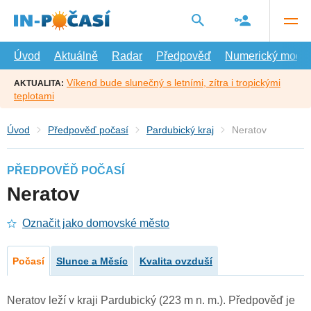
Přejít
na
hlavní
obsah
Úvod
Aktuálně
Radar
Předpověď
Numerický model
Víkend bude slunečný s letními, zítra i tropickými
AKTUALITA:
teplotami
Úvod
Předpověď počasí
Pardubický kraj
Neratov
PŘEDPOVĚĎ POČASÍ
Neratov
Označit jako domovské město
Počasí
Slunce a Měsíc
Kvalita ovzduší
Neratov leží v kraji Pardubický (223 m n. m.). Předpověď je