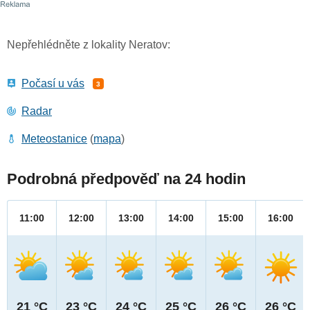
Nepřehlédněte z lokality Neratov:
Počasí u vás
3
Radar
Meteostanice
(
mapa
)
Podrobná předpověď na 24 hodin
11:00
12:00
13:00
14:00
15:00
16:00
21 °C
23 °C
24 °C
25 °C
26 °C
26 °C