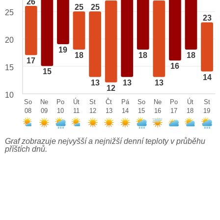
26
25
25
25
23
20
19
18
18
18
17
16
15
15
14
13
13
13
12
10
So
Ne
Po
Út
St
Čt
Pá
So
Ne
Po
Út
St
08
09
10
11
12
13
14
15
16
17
18
19
Graf zobrazuje nejvyšší a nejnižší denní teploty v průběhu
příštích dnů.