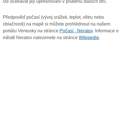
lze očekávat její upřesňování v průběhu dalších dní.
Předpověď počasí (vývoj srážek, teplot, větru nebo
oblačnosti) na mapě si můžete prohlédnout na našem
portálu Ventusky na stránce
Počasí - Neratov
. Informace o
městě Neratov nalezenete na stránce
Wikipedie
.