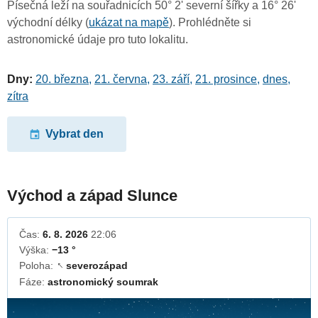
Písečná leží na souřadnicích 50° 2' severní šířky a 16° 26'
východní délky (
ukázat na mapě
). Prohlédněte si
astronomické údaje pro tuto lokalitu.
Dny:
20. března
,
21. června
,
23. září
,
21. prosince
,
dnes
,
zítra
Vybrat den
Východ a západ Slunce
Čas:
6. 8. 2026
22:06
Výška:
−13 °
Poloha:
severozápad
↓
Fáze:
astronomický soumrak