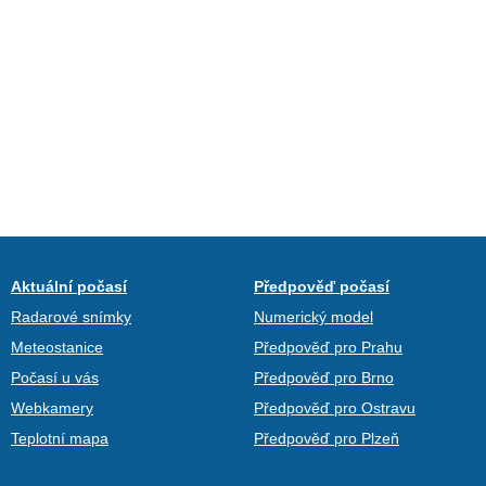
Aktuální počasí
Předpověď počasí
Radarové snímky
Numerický model
Meteostanice
Předpověď pro Prahu
Počasí u vás
Předpověď pro Brno
Webkamery
Předpověď pro Ostravu
Teplotní mapa
Předpověď pro Plzeň