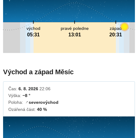
východ
pravé poledne
západ
05:31
13:01
20:31
Východ a západ Měsíc
Čas:
6. 8. 2026
22:06
Výška:
−8 °
Poloha:
severovýchod
↓
Ozářená část:
40 %