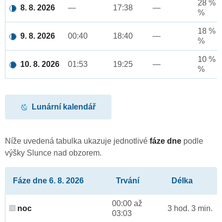
28 % a
8. 8. 2026
—
17:38
—
%
18 % a
9. 8. 2026
00:40
18:40
—
%
10 % a
10. 8. 2026
01:53
19:25
—
%
Lunární kalendář
Níže uvedená tabulka ukazuje jednotlivé
fáze dne
podle
výšky Slunce nad obzorem.
Fáze dne 6. 8. 2026
Trvání
Délka
00:00 až
noc
3 hod. 3 min.
03:03