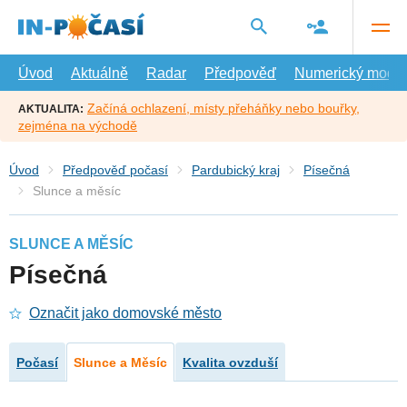
Přejít
na
hlavní
obsah
Úvod
Aktuálně
Radar
Předpověď
Numerický model
Začíná ochlazení, místy přeháňky nebo bouřky,
AKTUALITA:
zejména na východě
Úvod
Předpověď počasí
Pardubický kraj
Písečná
Slunce a měsíc
SLUNCE A MĚSÍC
Písečná
Označit jako domovské město
Počasí
Slunce a Měsíc
Kvalita ovzduší