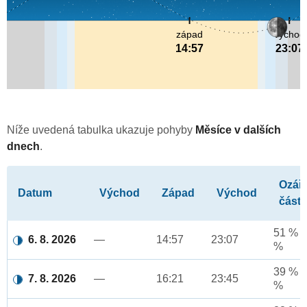
západ
východ
14:57
23:07
Níže uvedená tabulka ukazuje pohyby
Měsíce v dalších
dnech
.
Ozář
Datum
Východ
Západ
Východ
část
51 % a
6. 8. 2026
—
14:57
23:07
%
39 % a
7. 8. 2026
—
16:21
23:45
%