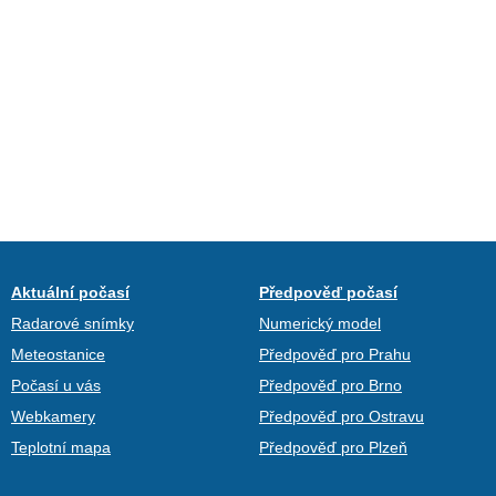
Aktuální počasí
Předpověď počasí
Radarové snímky
Numerický model
Meteostanice
Předpověď pro Prahu
Počasí u vás
Předpověď pro Brno
Webkamery
Předpověď pro Ostravu
Teplotní mapa
Předpověď pro Plzeň