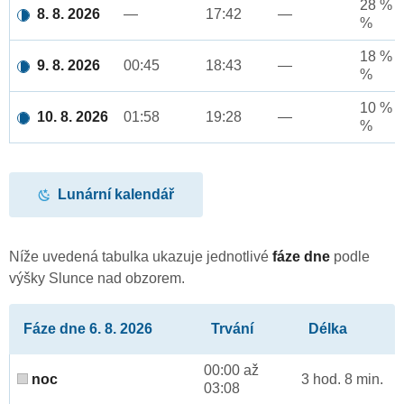
28 % a
8. 8. 2026
—
17:42
—
%
18 % a
9. 8. 2026
00:45
18:43
—
%
10 % a
10. 8. 2026
01:58
19:28
—
%
Lunární kalendář
Níže uvedená tabulka ukazuje jednotlivé
fáze dne
podle
výšky Slunce nad obzorem.
Fáze dne 6. 8. 2026
Trvání
Délka
00:00 až
noc
3 hod. 8 min.
03:08