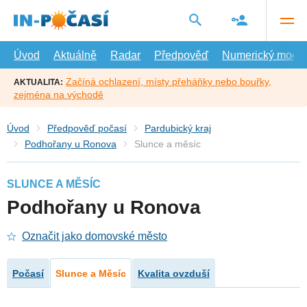
Přejít
na
hlavní
obsah
Úvod
Aktuálně
Radar
Předpověď
Numerický model
Začíná ochlazení, místy přeháňky nebo bouřky,
AKTUALITA:
zejména na východě
Úvod
Předpověď počasí
Pardubický kraj
Podhořany u Ronova
Slunce a měsíc
SLUNCE A MĚSÍC
Podhořany u Ronova
Označit jako domovské město
Počasí
Slunce a Měsíc
Kvalita ovzduší