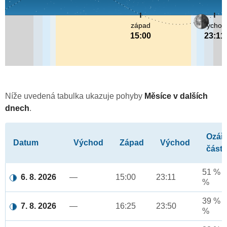
západ
východ
15:00
23:11
Níže uvedená tabulka ukazuje pohyby
Měsíce v dalších
dnech
.
Ozář
Datum
Východ
Západ
Východ
část
51 % a
6. 8. 2026
—
15:00
23:11
%
39 % a
7. 8. 2026
—
16:25
23:50
%