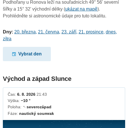
Podhořany u Ronova leží na souřadnicích 49° 56' severní
šířky a 15° 32' východní délky (
ukázat na mapě
).
Prohlédněte si astronomické údaje pro tuto lokalitu.
Dny:
20. března
,
21. června
,
23. září
,
21. prosince
,
dnes
,
zítra
Vybrat den
Východ a západ Slunce
Čas:
6. 8. 2026
21:43
Výška:
−10 °
Poloha:
severozápad
↓
Fáze:
nautický soumrak