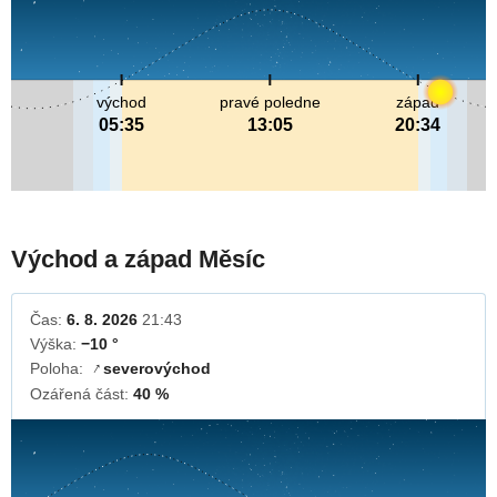
východ
pravé poledne
západ
05:35
13:05
20:34
Východ a západ Měsíc
Čas:
6. 8. 2026
21:43
Výška:
−10 °
Poloha:
severovýchod
↓
Ozářená část:
40 %