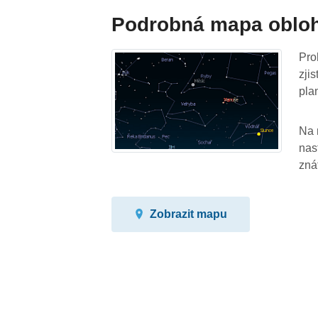
Podrobná mapa oblo
Pro
zji
pla
Na 
nas
zná
Zobrazit mapu