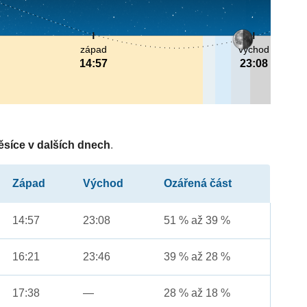
západ
východ
14:57
23:08
ěsíce v dalších dnech
.
Západ
Východ
Ozářená část
14:57
23:08
51 % až 39 %
16:21
23:46
39 % až 28 %
17:38
—
28 % až 18 %