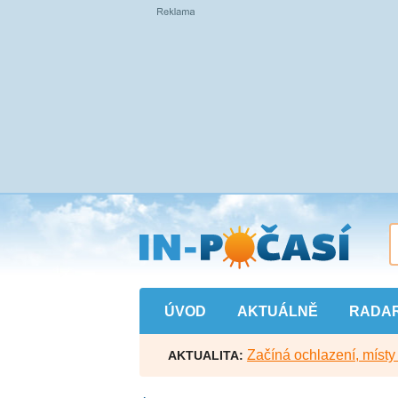
Přejít
na
hlavní
obsah
ÚVOD
AKTUÁLNĚ
RADA
Začíná ochlazení, míst
AKTUALITA: