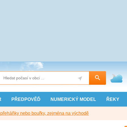
R
PŘEDPOVĚĎ
NUMERICKÝ
MODEL
ŘEKY
y přeháňky nebo bouřky, zejména na východě