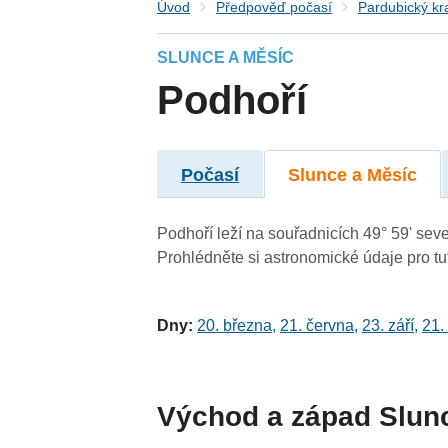
Úvod
Předpověď počasí
Pardubický kr
SLUNCE A MĚSÍC
Podhoří
Počasí
Slunce a Měsíc
Podhoří leží na souřadnicích 49° 59' sever
Prohlédněte si astronomické údaje pro tut
Dny:
20. března
,
21. června
,
23. září
,
21.
Východ a západ Slun