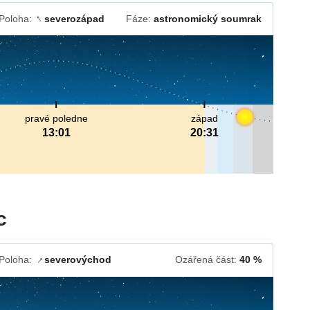
Poloha:
severozápad
Fáze:
astronomický soumrak
↓
pravé poledne
západ
13:01
20:31
c
Poloha:
severovýchod
Ozářená část:
40 %
↓