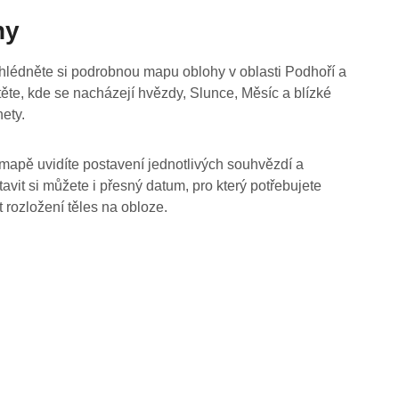
hy
hlédněte si podrobnou mapu oblohy v oblasti Podhoří a
stěte, kde se nacházejí hvězdy, Slunce, Měsíc a blízké
nety.
mapě uvidíte postavení jednotlivých souhvězdí a
tavit si můžete i přesný datum, pro který potřebujete
t rozložení těles na obloze.