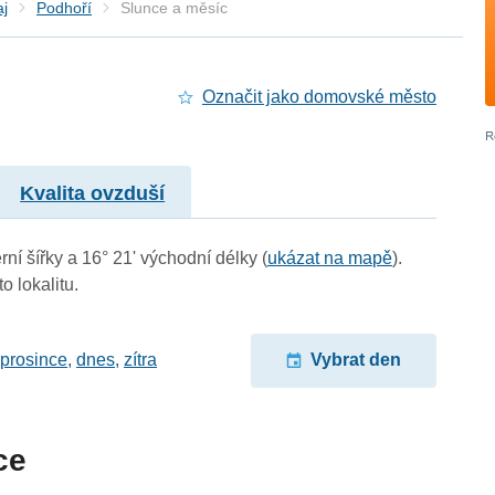
aj
Podhoří
Slunce a měsíc
Označit jako domovské město
Kvalita ovzduší
ní šířky a 16° 21' východní délky (
ukázat na mapě
).
o lokalitu.
 prosince
,
dnes
,
zítra
Vybrat den
ce