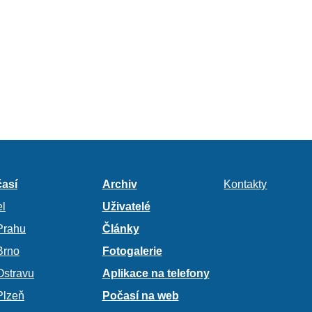
así
Archiv
Kontakty
l
Uživatelé
Prahu
Články
Brno
Fotogalerie
Ostravu
Aplikace na telefony
Plzeň
Počasí na web