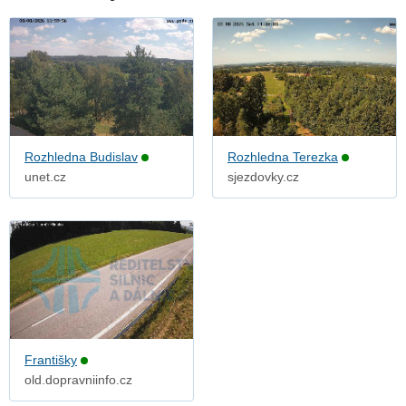
Rozhledna Budislav
Rozhledna Terezka
unet.cz
sjezdovky.cz
Františky
old.dopravniinfo.cz