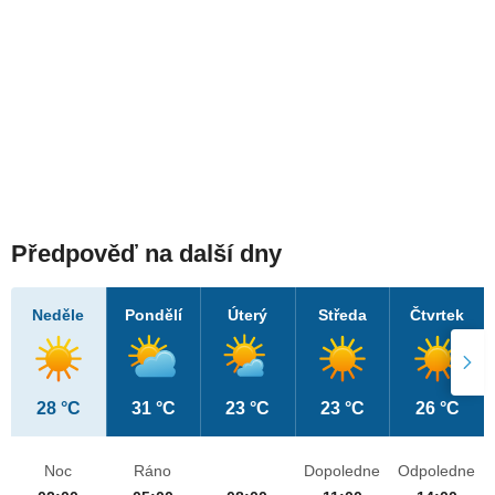
Předpověď na další dny
Neděle
Pondělí
Úterý
Středa
Čtvrtek
28 °C
31 °C
23 °C
23 °C
26 °C
Noc
Ráno
Dopoledne
Odpoledne