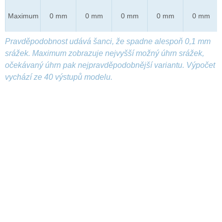
Maximum
0 mm
0 mm
0 mm
0 mm
0 mm
Pravděpodobnost udává šanci, že spadne alespoň 0,1 mm
srážek. Maximum zobrazuje nejvyšší možný úhrn srážek,
očekávaný úhrn pak nejpravděpodobnější variantu. Výpočet
vychází ze 40 výstupů modelu.