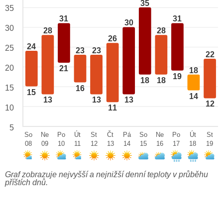
35
35
31
31
30
30
28
28
26
24
25
23
23
22
20
21
18
19
18
18
15
16
15
14
13
13
13
12
10
11
5
So
Ne
Po
Út
St
Čt
Pá
So
Ne
Po
Út
St
08
09
10
11
12
13
14
15
16
17
18
19
Graf zobrazuje nejvyšší a nejnižší denní teploty v průběhu
příštích dnů.