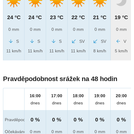
24 °C
24 °C
23 °C
22 °C
21 °C
19 °C
0 mm
0 mm
0 mm
0 mm
0 mm
0 mm
S
S
S
SV
SV
V
11 km/h
11 km/h
11 km/h
11 km/h
8 km/h
5 km/h
Pravděpodobnost srážek na 48 hodin
16:00
17:00
18:00
19:00
20:00
dnes
dnes
dnes
dnes
dnes
0 %
0 %
0 %
0 %
0 %
Pravděpod.
Očekáváno
0 mm
0 mm
0 mm
0 mm
0 mm