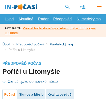
Přejít
na
hlavní
obsah
Úvod
Aktuálně
Radar
Předpověď
Numerický model
Víkend bude slunečný s letními, zítra i tropickými
AKTUALITA:
teplotami
Úvod
Předpověď počasí
Pardubický kraj
Poříčí u Litomyšle
PŘEDPOVĚĎ POČASÍ
Poříčí u Litomyšle
Označit jako domovské město
Počasí
Slunce a Měsíc
Kvalita ovzduší