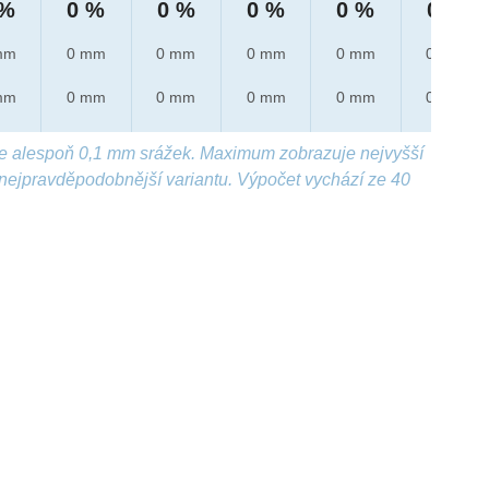
 %
0 %
0 %
0 %
0 %
0 %
mm
0 mm
0 mm
0 mm
0 mm
0 mm
mm
0 mm
0 mm
0 mm
0 mm
0 mm
e alespoň 0,1 mm srážek. Maximum zobrazuje nejvyšší
nejpravděpodobnější variantu. Výpočet vychází ze 40