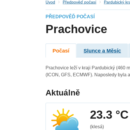
Úvod
Předpověď počasí
Pardubický kr
PŘEDPOVĚĎ POČASÍ
Prachovice
Počasí
Slunce a Měsíc
Prachovice leží v kraji Pardubický (460 
(ICON, GFS, ECMWF). Naposledy byla ak
Aktuálně
23.3 °C
(klesá)