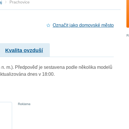
aj
Prachovice
Označit jako domovské město
Kvalita ovzduší
m n. m.). Předpověď je sestavena podle několika modelů
tualizována dnes v 18:00.