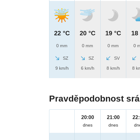
22 °C
20 °C
19 °C
18
0 mm
0 mm
0 mm
0 
SZ
SZ
SV
9 km/h
6 km/h
8 km/h
8 k
Pravděpodobnost srá
20:00
21:00
22
dnes
dnes
dn