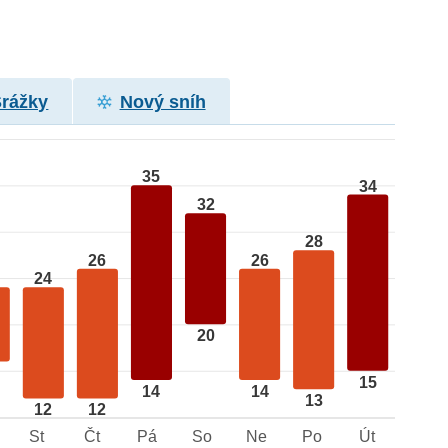
Srážky
Nový sníh
35
34
32
28
26
26
24
20
15
14
14
13
12
12
St
Čt
Pá
So
Ne
Po
Út