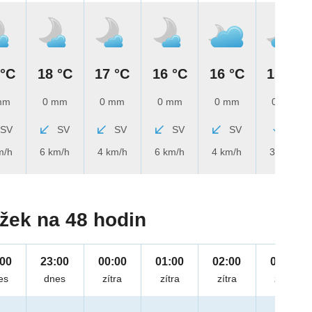
 °C
18 °C
17 °C
16 °C
16 °C
15 °C
mm
0 mm
0 mm
0 mm
0 mm
0 mm
SV
SV
SV
SV
SV
S
m/h
6 km/h
4 km/h
6 km/h
4 km/h
3 km/h
žek na 48 hodin
:00
23:00
00:00
01:00
02:00
03:00
es
dnes
zítra
zítra
zítra
zítra