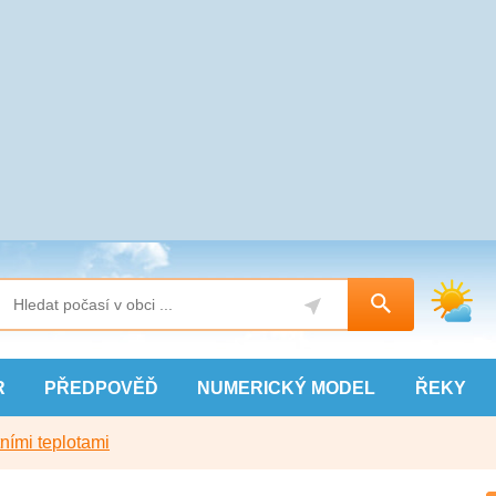
R
PŘEDPOVĚĎ
NUMERICKÝ
MODEL
ŘEKY
ními teplotami