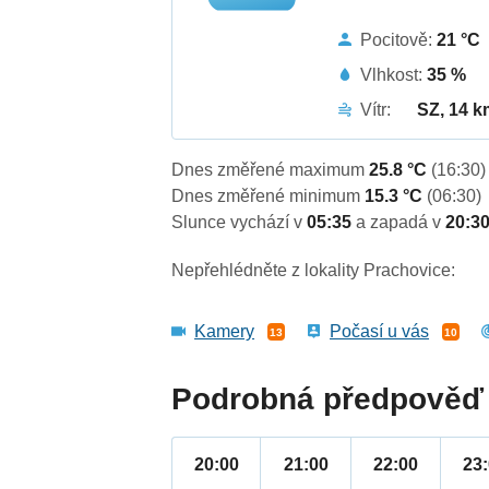
Pocitově:
21 °C
Vlhkost:
35 %
Vítr:
SZ, 14 k
Dnes změřené maximum
25.8 °C
(16:30)
Dnes změřené minimum
15.3 °C
(06:30)
Slunce vychází v
05:35
a zapadá v
20:3
Nepřehlédněte z lokality Prachovice:
Kamery
Počasí u vás
13
10
Podrobná předpověď 
20:00
21:00
22:00
23