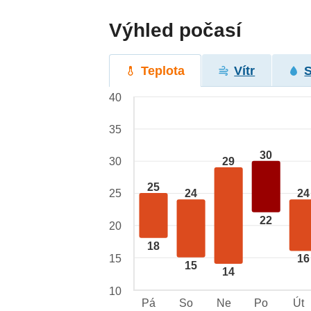
Výhled počasí
Teplota
Vítr
40
35
30
29
30
25
25
24
24
22
20
18
15
16
15
14
10
Pá
So
Ne
Po
Út