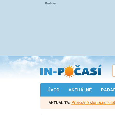
Přejít
na
hlavní
obsah
ÚVOD
AKTUÁLNĚ
RADA
Převážně slunečno s let
AKTUALITA: