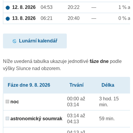
12. 8. 2026
04:53
20:22
—
1 % až
13. 8. 2026
06:21
20:40
—
0 % až
Lunární kalendář
Níže uvedená tabulka ukazuje jednotlivé
fáze dne
podle
výšky Slunce nad obzorem.
Fáze dne 9. 8. 2026
Trvání
Délka
00:00 až
3 hod. 15
noc
03:14
min.
03:14 až
astronomický soumrak
59 min.
04:13
04:13 až