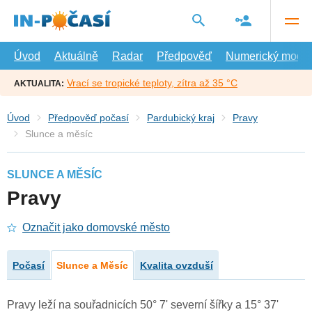
Přejít
na
hlavní
obsah
Úvod
Aktuálně
Radar
Předpověď
Numerický model
Vrací se tropické teploty, zítra až 35 °C
AKTUALITA:
Úvod
Předpověď počasí
Pardubický kraj
Pravy
Slunce a měsíc
SLUNCE A MĚSÍC
Pravy
Označit jako domovské město
Počasí
Slunce a Měsíc
Kvalita ovzduší
Pravy leží na souřadnicích 50° 7' severní šířky a 15° 37'