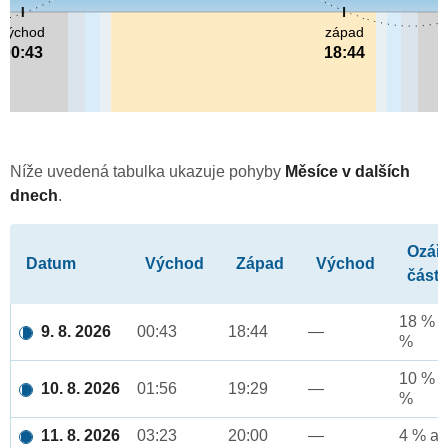
východ
západ
00:43
18:44
Níže uvedená tabulka ukazuje pohyby
Měsíce v dalších
dnech
.
Ozář
Datum
Východ
Západ
Východ
část
18 % a
9. 8. 2026
00:43
18:44
—
%
10 % a
10. 8. 2026
01:56
19:29
—
%
11. 8. 2026
03:23
20:00
—
4 % až