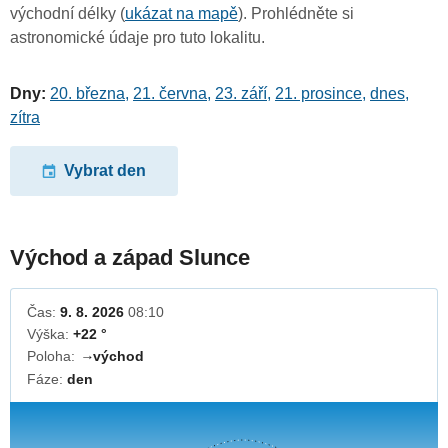
východní délky (
ukázat na mapě
). Prohlédněte si
astronomické údaje pro tuto lokalitu.
Dny:
20. března
,
21. června
,
23. září
,
21. prosince
,
dnes
,
zítra
Vybrat den
Východ a západ Slunce
Čas:
9. 8. 2026
08:10
Výška:
+22 °
Poloha:
východ
↓
Fáze:
den