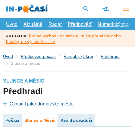
Přejít
na
hlavní
obsah
Úvod
Aktuálně
Radar
Předpověď
Numerický model
Kromě východu ochlazení, místy přeháňky nebo
AKTUALITA:
bouřky, na východě i silné
Úvod
Předpověď počasí
Pardubický kraj
Předhradí
Slunce a měsíc
SLUNCE A MĚSÍC
Předhradí
Označit jako domovské město
Počasí
Slunce a Měsíc
Kvalita ovzduší