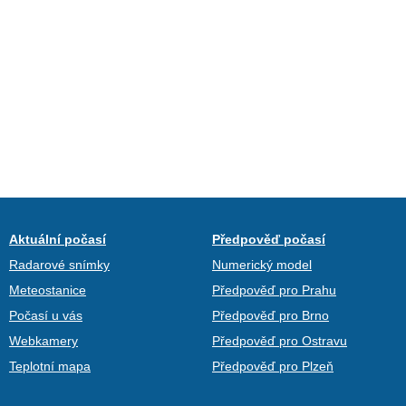
Aktuální počasí
Předpověď počasí
Radarové snímky
Numerický model
Meteostanice
Předpověď pro Prahu
Počasí u vás
Předpověď pro Brno
Webkamery
Předpověď pro Ostravu
Teplotní mapa
Předpověď pro Plzeň