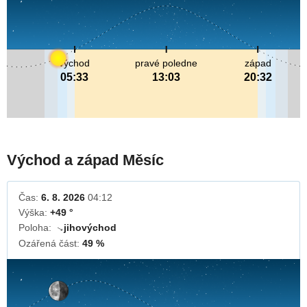
východ
pravé poledne
západ
05:33
13:03
20:32
Východ a západ Měsíc
Čas:
6. 8. 2026
04:12
Výška:
+49 °
Poloha:
jihovýchod
↓
Ozářená část:
49 %