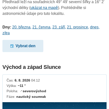
Předhradí leží na souřadnicích 49° 49' severní šířky a 16° 2'
východní délky (
ukázat na mapě
). Prohlédněte si
astronomické údaje pro tuto lokalitu.
Dny:
20. března
,
21. června
,
23. září
,
21. prosince
,
dnes
,
zítra
Vybrat den
Východ a západ Slunce
Čas:
6. 8. 2026
04:12
Výška:
−11 °
Poloha:
severovýchod
↓
Fáze:
nautický soumrak