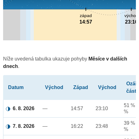
západ
východ
14:57
23:10
Níže uvedená tabulka ukazuje pohyby
Měsíce v dalších
dnech
.
Ozář
Datum
Východ
Západ
Východ
část
51 % a
6. 8. 2026
—
14:57
23:10
%
39 % a
7. 8. 2026
—
16:22
23:48
%