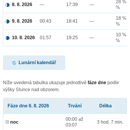
28 % a
8. 8. 2026
—
17:39
—
%
18 % a
9. 8. 2026
00:43
18:41
—
%
10 % a
10. 8. 2026
01:57
19:25
—
%
Lunární kalendář
Níže uvedená tabulka ukazuje jednotlivé
fáze dne
podle
výšky Slunce nad obzorem.
Fáze dne 6. 8. 2026
Trvání
Délka
00:00 až
noc
3 hod. 7 min.
03:07