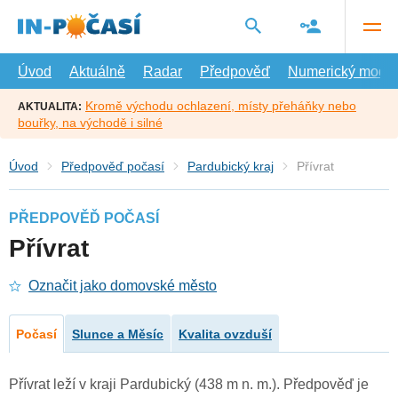
Přejít
na
hlavní
obsah
Úvod
Aktuálně
Radar
Předpověď
Numerický model
Kromě východu ochlazení, místy přeháňky nebo
AKTUALITA:
bouřky, na východě i silné
Úvod
Předpověď počasí
Pardubický kraj
Přívrat
PŘEDPOVĚĎ POČASÍ
Přívrat
Označit jako domovské město
Počasí
Slunce a Měsíc
Kvalita ovzduší
Přívrat leží v kraji Pardubický (438 m n. m.). Předpověď je