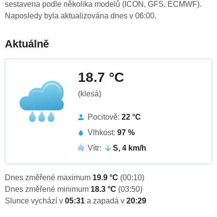
sestavena podle několika modelů (ICON, GFS, ECMWF).
Naposledy byla aktualizována dnes v 06:00.
Aktuálně
18.7 °C
(klesá)
Pocitově:
22 °C
Vlhkost:
97 %
Vítr:
S, 4 km/h
Dnes změřené maximum
19.9 °C
(00:10)
Dnes změřené minimum
18.3 °C
(03:50)
Slunce vychází v
05:31
a zapadá v
20:29