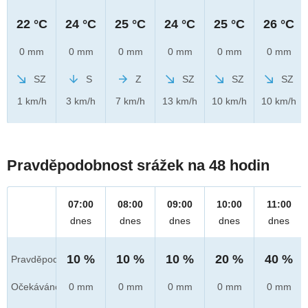
22 °C
24 °C
25 °C
24 °C
25 °C
26 °C
0 mm
0 mm
0 mm
0 mm
0 mm
0 mm
SZ
S
Z
SZ
SZ
SZ
1 km/h
3 km/h
7 km/h
13 km/h
10 km/h
10 km/h
Pravděpodobnost srážek na 48 hodin
07:00
08:00
09:00
10:00
11:00
dnes
dnes
dnes
dnes
dnes
10 %
10 %
10 %
20 %
40 %
Pravděpod.
Očekáváno
0 mm
0 mm
0 mm
0 mm
0 mm