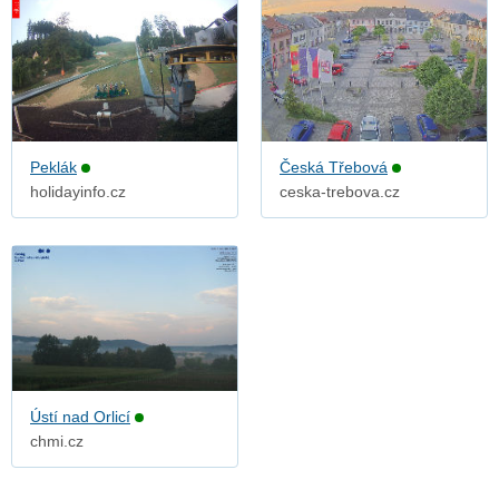
Peklák
Česká Třebová
holidayinfo.cz
ceska-trebova.cz
Ústí nad Orlicí
chmi.cz