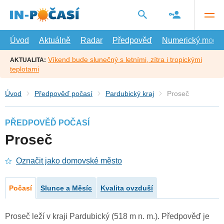
Přejít
na
hlavní
obsah
Úvod
Aktuálně
Radar
Předpověď
Numerický model
Víkend bude slunečný s letními, zítra i tropickými
AKTUALITA:
teplotami
Úvod
Předpověď počasí
Pardubický kraj
Proseč
PŘEDPOVĚĎ POČASÍ
Proseč
Označit jako domovské město
Počasí
Slunce a Měsíc
Kvalita ovzduší
Proseč leží v kraji Pardubický (518 m n. m.). Předpověď je