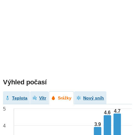
Výhled počasí
Teplota
Vítr
Srážky
Nový sníh
5
4.7
4.6
3.9
4