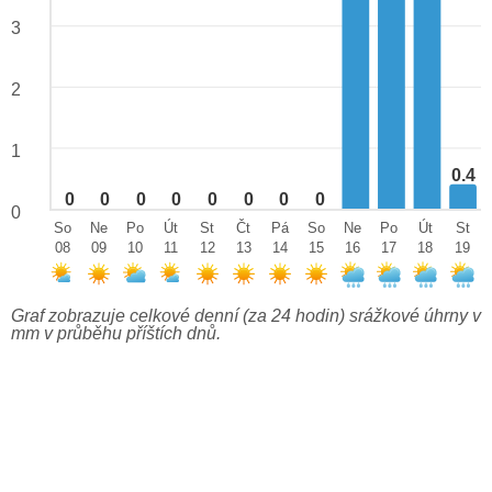
3
2
1
0.4
0
0
0
0
0
0
0
0
0
So
Ne
Po
Út
St
Čt
Pá
So
Ne
Po
Út
St
08
09
10
11
12
13
14
15
16
17
18
19
Graf zobrazuje celkové denní (za 24 hodin) srážkové úhrny v
mm v průběhu příštích dnů.