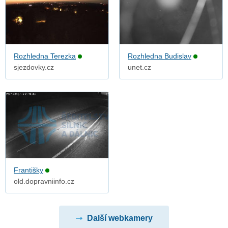
Rozhledna Terezka
Rozhledna Budislav
sjezdovky.cz
unet.cz
Františky
old.dopravniinfo.cz
Další webkamery