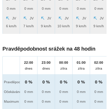
0 mm
0 mm
0 mm
0 mm
0 mm
0 mm
JV
JV
JV
JV
JV
JV
6 km/h
7 km/h
9 km/h
10 km/h
9 km/h
9 km/h
Pravděpodobnost srážek na 48 hodin
22:00
23:00
00:00
01:00
02:00
dnes
dnes
zítra
zítra
zítra
0 %
0 %
0 %
0 %
0 %
Pravděpod.
Očekáváno
0 mm
0 mm
0 mm
0 mm
0 mm
Maximum
0 mm
0 mm
0 mm
0 mm
0 mm