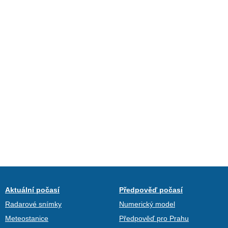
Aktuální počasí
Předpověď počasí
Radarové snímky
Numerický model
Meteostanice
Předpověď pro Prahu