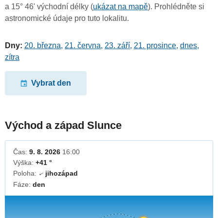
a 15° 46' východní délky (
ukázat na mapě
). Prohlédněte si
astronomické údaje pro tuto lokalitu.
Dny:
20. března
,
21. června
,
23. září
,
21. prosince
,
dnes
,
zítra
Vybrat den
Východ a západ Slunce
Čas:
9. 8. 2026
16:00
Výška:
+41 °
Poloha:
jihozápad
↓
Fáze:
den