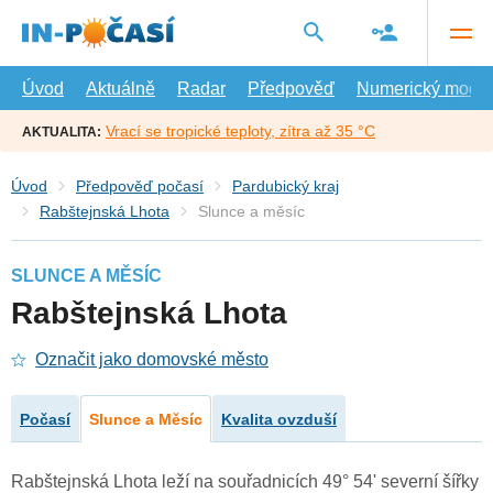
Přejít
na
hlavní
obsah
Úvod
Aktuálně
Radar
Předpověď
Numerický model
Vrací se tropické teploty, zítra až 35 °C
AKTUALITA:
Úvod
Předpověď počasí
Pardubický kraj
Rabštejnská Lhota
Slunce a měsíc
SLUNCE A MĚSÍC
Rabštejnská Lhota
Označit jako domovské město
Počasí
Slunce a Měsíc
Kvalita ovzduší
Rabštejnská Lhota leží na souřadnicích 49° 54' severní šířky