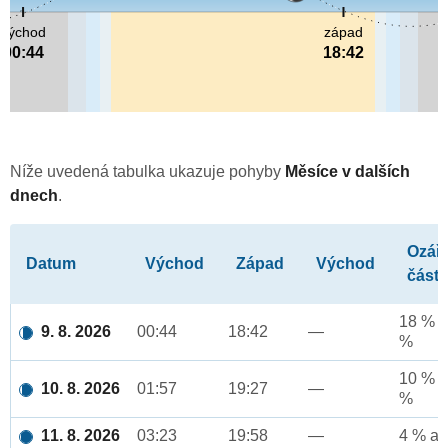
východ
západ
00:44
18:42
Níže uvedená tabulka ukazuje pohyby
Měsíce v dalších
dnech
.
Ozář
Datum
Východ
Západ
Východ
část
18 % a
9. 8. 2026
00:44
18:42
—
%
10 % a
10. 8. 2026
01:57
19:27
—
%
11. 8. 2026
03:23
19:58
—
4 % až