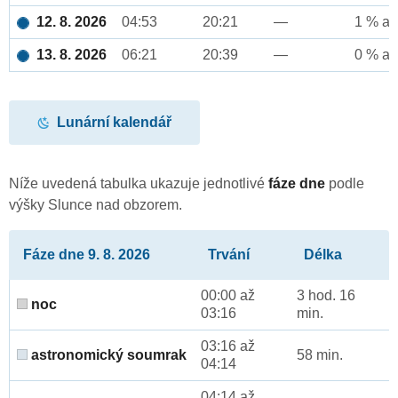
12. 8. 2026
04:53
20:21
—
1 % až
13. 8. 2026
06:21
20:39
—
0 % až
Lunární kalendář
Níže uvedená tabulka ukazuje jednotlivé
fáze dne
podle
výšky Slunce nad obzorem.
Fáze dne 9. 8. 2026
Trvání
Délka
00:00 až
3 hod. 16
noc
03:16
min.
03:16 až
astronomický soumrak
58 min.
04:14
04:14 až