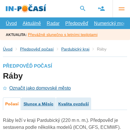
Přejít
na
hlavní
obsah
Úvod
Aktuálně
Radar
Předpověď
Numerický model
Převážně slunečno s letními teplotami
AKTUALITA:
Úvod
Předpověď počasí
Pardubický kraj
Ráby
PŘEDPOVĚĎ POČASÍ
Ráby
Označit jako domovské město
Počasí
Slunce a Měsíc
Kvalita ovzduší
Ráby leží v kraji Pardubický (220 m n. m.). Předpověď je
sestavena podle několika modelů (ICON, GFS, ECMWF).