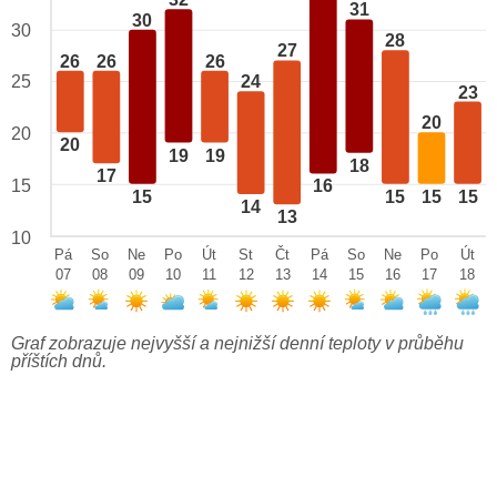
32
31
30
30
28
27
26
26
26
25
24
23
20
20
20
19
19
18
17
15
16
15
15
15
15
14
13
10
Pá
So
Ne
Po
Út
St
Čt
Pá
So
Ne
Po
Út
07
08
09
10
11
12
13
14
15
16
17
18
Graf zobrazuje nejvyšší a nejnižší denní teploty v průběhu
příštích dnů.