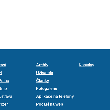
así
Archiv
Kontakty
l
Uživatelé
Prahu
Články
Brno
Fotogalerie
Ostravu
Aplikace na telefony
Plzeň
Počasí na web