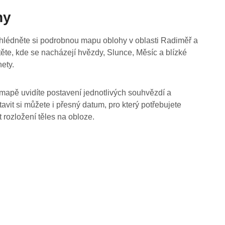
hy
hlédněte si podrobnou mapu oblohy v oblasti Radiměř a
stěte, kde se nacházejí hvězdy, Slunce, Měsíc a blízké
nety.
mapě uvidíte postavení jednotlivých souhvězdí a
tavit si můžete i přesný datum, pro který potřebujete
t rozložení těles na obloze.