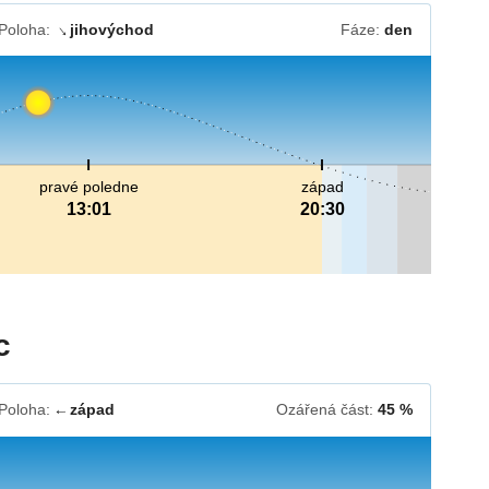
Poloha:
jihovýchod
Fáze:
den
↓
pravé poledne
západ
13:01
20:30
c
Poloha:
západ
Ozářená část:
45 %
↓