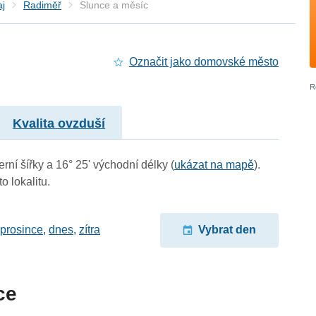
aj
Radiměř
Slunce a měsíc
Označit jako domovské město
Kvalita ovzduší
rní šířky a 16° 25' východní délky (
ukázat na mapě
).
o lokalitu.
 prosince
,
dnes
,
zítra
Vybrat den
ce