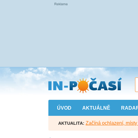
Přejít
na
hlavní
obsah
ÚVOD
AKTUÁLNĚ
RADA
Začíná ochlazení, míst
AKTUALITA: