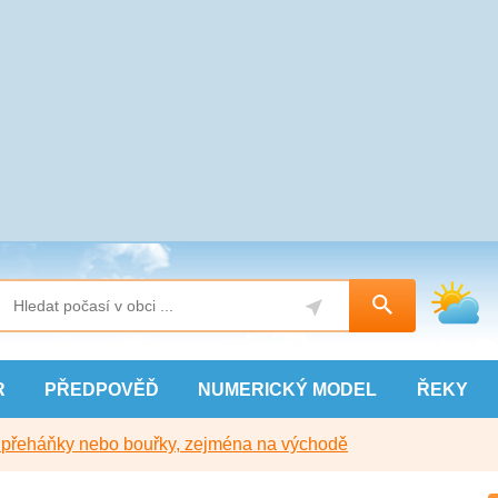
R
PŘEDPOVĚĎ
NUMERICKÝ
MODEL
ŘEKY
y přeháňky nebo bouřky, zejména na východě