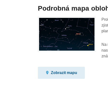
Podrobná mapa oblo
Pro
zji
pla
Na 
nas
zná
Zobrazit mapu