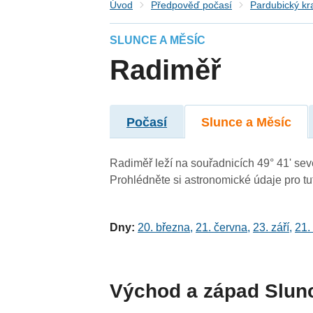
Úvod
Předpověď počasí
Pardubický kr
SLUNCE A MĚSÍC
Radiměř
Počasí
Slunce a Měsíc
Radiměř leží na souřadnicích 49° 41' seve
Prohlédněte si astronomické údaje pro tut
Dny:
20. března
,
21. června
,
23. září
,
21.
Východ a západ Slun