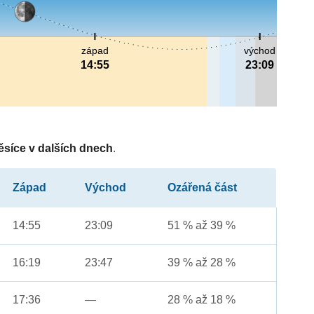
západ
východ
14:55
23:09
ěsíce v dalších dnech
.
Západ
Východ
Ozářená část
14:55
23:09
51 % až 39 %
16:19
23:47
39 % až 28 %
17:36
—
28 % až 18 %